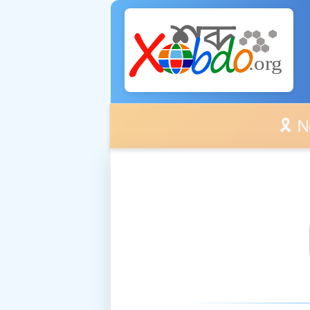
🎗️ No