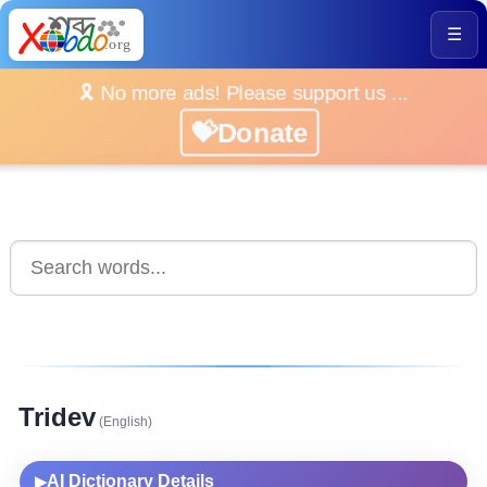
☰
🎗️ No more ads! Please support us ...
💝Donate
Tridev
(English)
AI Dictionary Details
▶