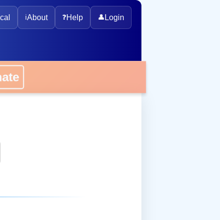
cal
ℹ️
About
❓
Help
👤
Login
onate