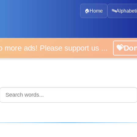
🏠
Home
🔤
Alphabeti
 more ads! Please support us ...
💝D