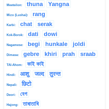
thuna
Yangna
Meeteilon:
rang
Mizo (Lushai):
chat
serak
Karbi:
dati
dowi
Kok-Borok:
begi
hunkale
joldi
Nagamese:
gebre
khiri
prah
sraab
Dimasa:
কাই কাই
TAI-Ahom:
आशु
जल्द
तुरन्त
Hindi:
छिटो
Nepali:
বেগ
Deori:
তাৰাতাৰি
Hajong: