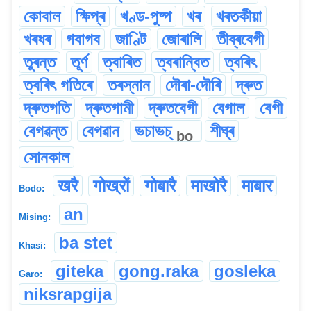
কোবাল
ক্ষিপ্ৰ
খণ্ড-পুষ্প
খৰ
খৰতকীয়া
খৰধৰ
গবাগব
জাণ্টি
জোৰালি
তীব্ৰবেগী
তুৰন্ত
তূৰ্ণ
ত্বাৰিত
ত্বৰান্বিত
ত্বৰিৎ
ত্বৰিৎ গতিৰে
তৰস্নান
দৌৰা-দৌৰি
দ্ৰুত
দ্ৰুতগতি
দ্ৰুতগামী
দ্ৰুতবেগী
বেগাল
বেগী
বেগৱন্ত
বেগৱান
ভচাভচ্
শীঘ্ৰ
bo
সোনকাল
खरै
गोख्रों
गोबारै
माखोरै
माबार
Bodo:
an
Mising:
ba stet
Khasi:
giteka
gong.raka
gosleka
Garo:
niksrapgija