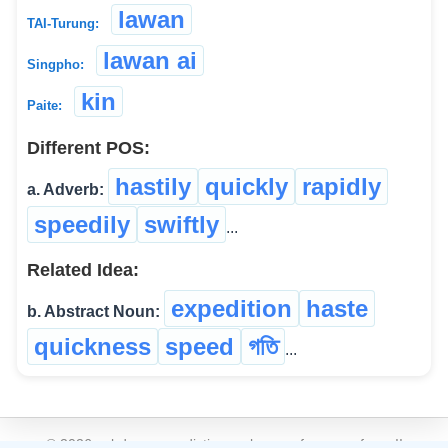
lawan
TAI-Turung:
lawan ai
Singpho:
kin
Paite:
Different POS:
hastily
quickly
rapidly
a. Adverb:
speedily
swiftly
...
Related Idea:
expedition
haste
b. Abstract Noun:
quickness
speed
গতি
...
©
2026
xobdo.org - a dictionary by you, for you, of you !!