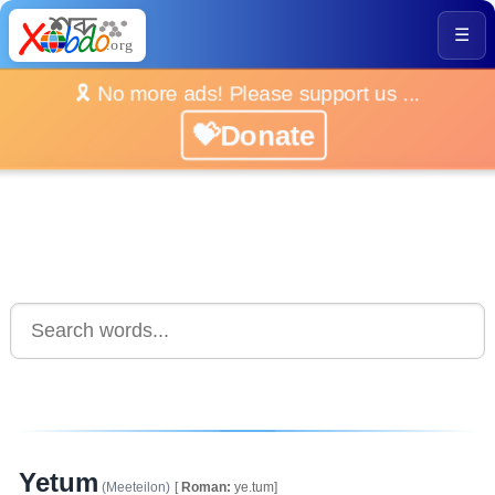
☰
🎗️ No more ads! Please support us ...
💝Donate
Yetum
(Meeteilon)
[
Roman:
ye.tum]