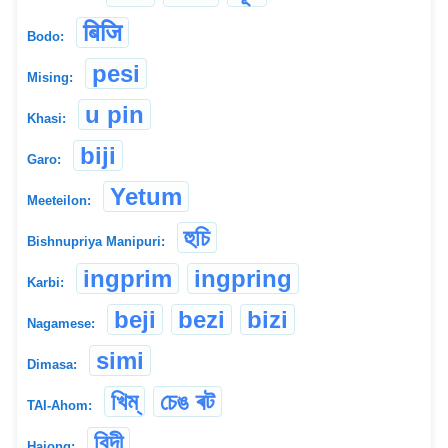
बिजि
Bodo:
pesi
Mising:
u pin
Khasi:
biji
Garo:
Yetum
Meeteilon:
হুচি
Bishnupriya Manipuri:
ingprim
ingpring
Karbi:
beji
bezi
bizi
Nagamese:
simi
Dimasa:
খিম্
চেঙ ৰট
TAI-Ahom:
বিন্দী
Hajong: