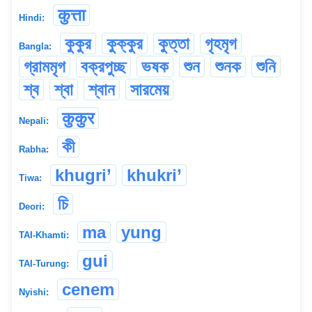
कुत्ता
Hindi:
কুকুর
কুক্কুর
কুত্তা
গৃহমৃগ
Bangla:
গ্রামমৃগ
বক্রপুচ্ছ
ভষক
শুন
শুনক
শুনি
শ্ব
শ্বা
শ্বান
সারমেয়
कुकुर
Nepali:
কী
Rabha:
khugri’
khukri’
Tiwa:
চি
Deori:
ma
yung
TAI-Khamti:
gui
TAI-Turung:
cenem
Nyishi: