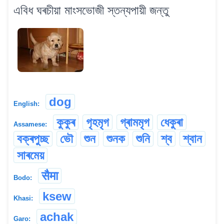
এবিধ ঘৰচীয়া মাংসভোজী স্তন্যপায়ী জন্তু
dog
English:
কুকুৰ
গৃহমৃগ
গ্ৰামমৃগ
ধেকুৰা
Assamese:
বক্ৰপুচ্ছ
ভৌ
শুন
শুনক
শুনি
শ্ব
শ্বান
সাৰমেয়
सैमा
Bodo:
ksew
Khasi:
achak
Garo: