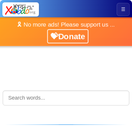
☰
🎗️ No more ads! Please support us ...
💝Donate