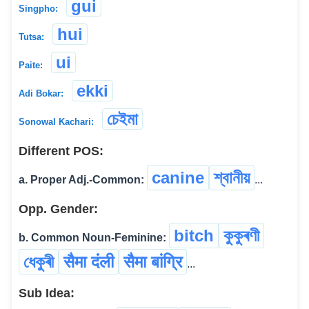
gui
Singpho:
hui
Tutsa:
ui
Paite:
ekki
Adi Bokar:
চেইমা
Sonowal Kachari:
Different POS:
canine
শ্বানীয়
a. Proper Adj.-Common:
...
Opp. Gender:
bitch
কুকুৰণী
b. Common Noun-Feminine:
ধেকুৰী
सैमा दंली
सैमा बांग्रि
...
Sub Idea: