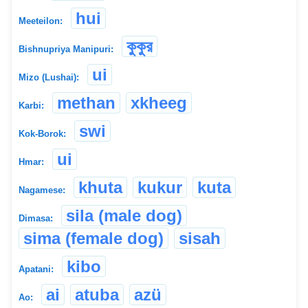
hui
Meeteilon:
কুকুর
Bishnupriya Manipuri:
ui
Mizo (Lushai):
methan
xkheeg
Karbi:
swi
Kok-Borok:
ui
Hmar:
khuta
kukur
kuta
Nagamese:
sila (male dog)
Dimasa:
sima (female dog)
sisah
kibo
Apatani:
ai
atuba
azü
Ao: