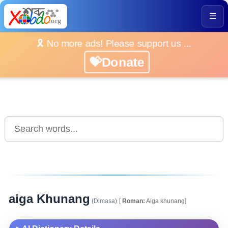
☰
🎗️ No more ads! Please support us ...
💝Donate
aiga Khunang
(Dimasa)
[
Roman:
Aiga khunang]