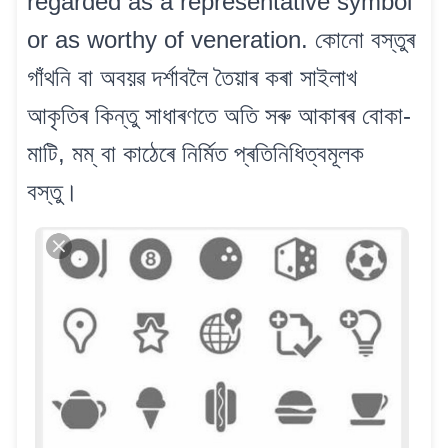
regarded as a representative symbol
or as worthy of veneration. কোনো বস্তুৰ
গাঁথনি বা অবয়ৱ দৰ্শাবলৈ তৈয়াৰ কৰা সাইলাখ
আকৃতিৰ কিন্তু সাধাৰণতে অতি সৰু আকাৰৰ বোকা-
মাটি, মম্ বা কাঠেৰে নিৰ্মিত প্ৰতিনিধিত্বমূলক
বস্তু।