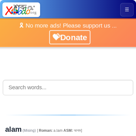
☰
🎗️ No more ads! Please support us ...
💝Donate
alam
(Mising)
[
Roman:
a.lam
ASM:
আলাম]