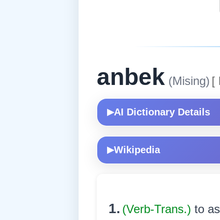
anbek
(Mising)
[
AI Dictionary Details
▶
Wikipedia
▶
1.
(Verb-Trans.)
to a