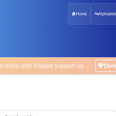
🏠
Home
🔤
Alphabeti
 more ads! Please support us ...
💝D