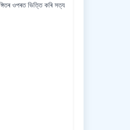
গিতৰ ওপৰত ভিত্তি কৰি সত্য