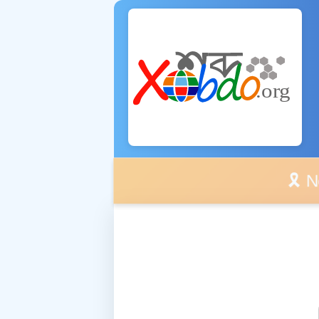
🎗️ No