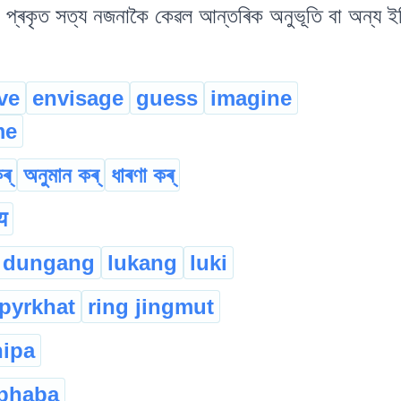
্ৰকৃত সত্য নজনাকৈ কেৱল আন্তৰিক অনুভূতি বা অন্য ইঙ্
ve
envisage
guess
imagine
me
ৰ্
অনুমান কৰ্
ধাৰণা কৰ্
य
dungang
lukang
luki
pyrkhat
ring jingmut
ipa
bhaba