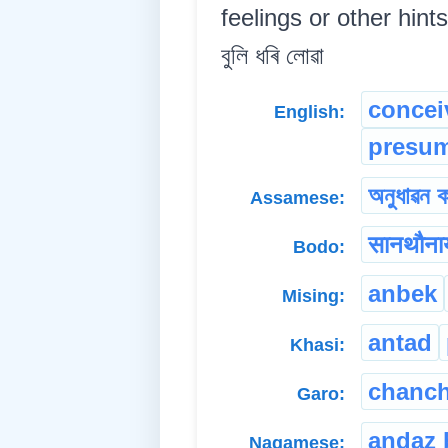
feelings or other hints প
বুলি ধৰি লোৱা
concei
English:
presu
অনুধাৱন ক
Assamese:
सानथौना
Bodo:
anbek
Mising:
antad
Khasi:
chanch
Garo:
andaz 
Nagamese: