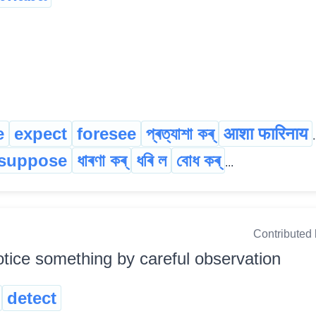
e
expect
foresee
প্ৰত্যাশা কৰ্
आशा फारिनाय
.
suppose
ধাৰণা কৰ্
ধৰি ল
বোধ কৰ্
...
Contributed
otice something by careful observation
detect