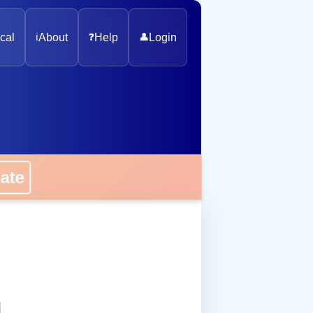
cal
ℹ️
About
❓
Help
👤
Login
onate