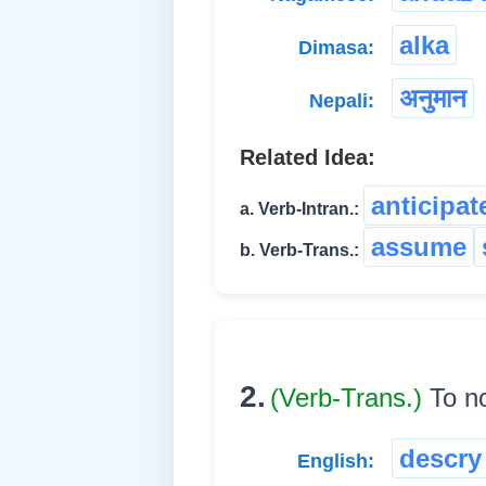
alka
Dimasa:
अनुमान
Nepali:
Related Idea:
anticipat
a. Verb-Intran.:
assume
b. Verb-Trans.:
2.
(Verb-Trans.)
To n
descry
English: