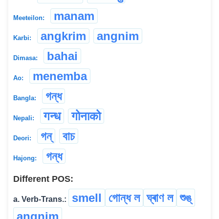
manam
Meeteilon:
angkrim
angnim
Karbi:
bahai
Dimasa:
menemba
Ao:
গন্ধ
Bangla:
गन्ध
गोनाको
Nepali:
গন্
বাচ
Deori:
গন্ধ
Hajong:
Different POS:
smell
গোন্ধ ল
ঘ্ৰাণ ল
শুঙ্
a. Verb-Trans.:
angnim
...