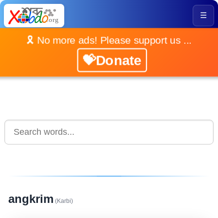
☰
🎗️ No more ads! Please support us ...
💝Donate
angkrim
(Karbi)