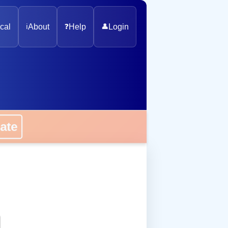
cal
ℹ️
About
❓
Help
👤
Login
onate