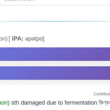
on)
[
IPA:
əpətpɑ]
Contribu
mon)
sth damaged due to fermentation কিণ্বনৰ