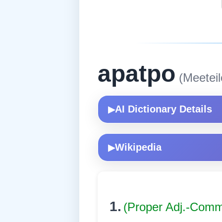
apatpo
(Meeteil
AI Dictionary Details
▶
Wikipedia
▶
1.
(Proper Adj.-Com