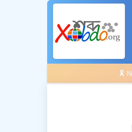
🎗️ No