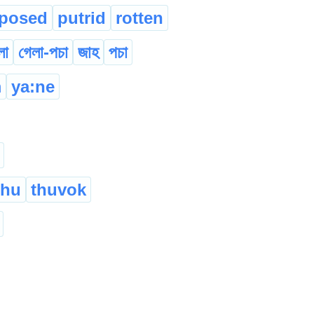
posed
putrid
rotten
লা
গেলা-পচা
জাহ
পচা
m
ya:ne
thu
thuvok