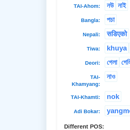
নউ
নাই
TAI-Ahom:
পচা
Bangla:
सडिएको
Nepali:
khuya
Tiwa:
গেলা
গেল
Deori:
নাও
TAI-
Khamyang:
nok
TAI-Khamti:
yangm
Adi Bokar:
Different POS: