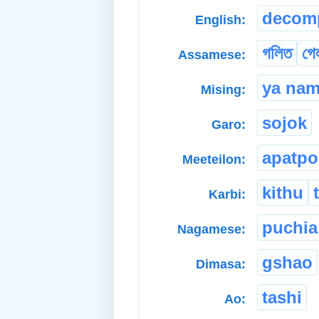
decom
English:
গলিত
গে
Assamese:
ya na
Mising:
sojok
Garo:
apatpo
Meeteilon:
kithu
Karbi:
puchia
Nagamese:
gshao
Dimasa:
tashi
Ao: