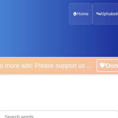
🏠
Home
🔤
Alphabeti
 more ads! Please support us ...
💝D