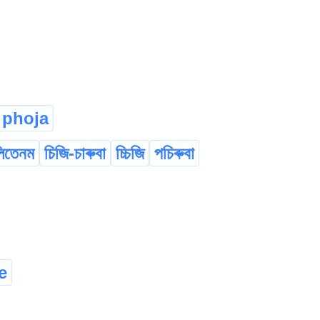
phoja
িতেনম
চিজি-চাৰুবা
চ্চিজি
পচিৰুবা
e