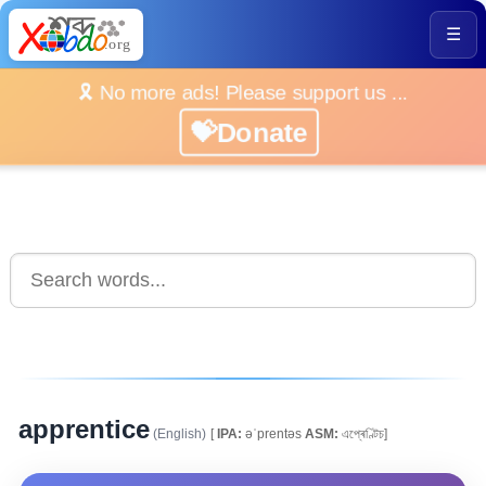
☰
🎗️ No more ads! Please support us ...
💝Donate
apprentice
(English)
[
IPA:
əˈprentəs
ASM:
এপ্ৰেণ্টিচ]