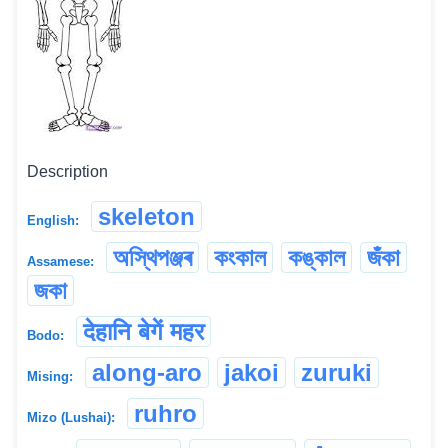
Description
skeleton
English:
অস্থিপঞ্জৰ
কংকাল
কঙ্কাল
জঁকা
Assamese:
জকা
देहानि बेगें महर
Bodo:
along-aro
jakoi
zuruki
Mising:
ruhro
Mizo (Lushai):