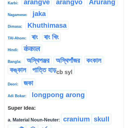
arangve
arangvo
Arurang
Karbi:
jaka
Nagamese:
Khuthimasa
Dimasa:
ৰাং
ৰাং খিং
TAI-Ahom:
कंकाल
Hindi:
অস্থিপঞ্জর
অস্থিপাঁজর
কংকাল
Bangla:
কঙ্কাল
পাত্তি হাড়
cb
syl
জকা
Deori:
longpong arong
Adi Bokar:
Super Idea:
cranium
skull
a. Material Noun-Neuter: