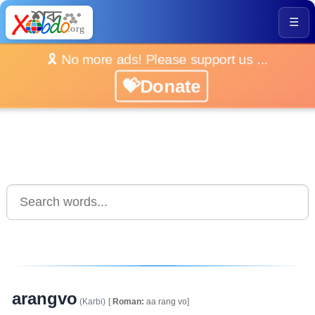
☰
🎗️ No more ads! Please support us ...
💝Donate
arangvo
(Karbi)
[
Roman:
aa rang vo]