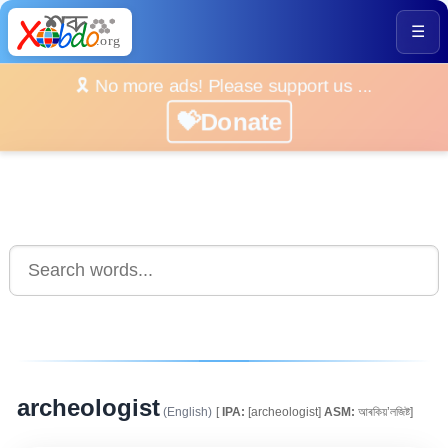
☰
🎗️ No more ads! Please support us ...
💝Donate
archeologist
(English)
[
IPA:
[archeologist]
ASM:
আৰকিয়’লজিষ্ট]