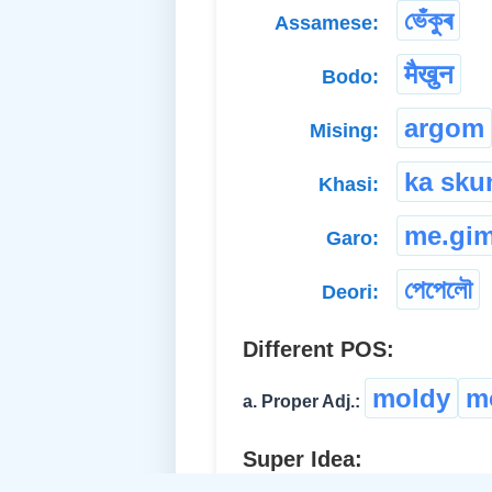
ভেঁকুৰ
Assamese:
मैखुन
Bodo:
argom
Mising:
ka sk
Khasi:
me.gi
Garo:
পেপেলৌ
Deori:
Different POS:
moldy
m
a. Proper Adj.:
Super Idea: