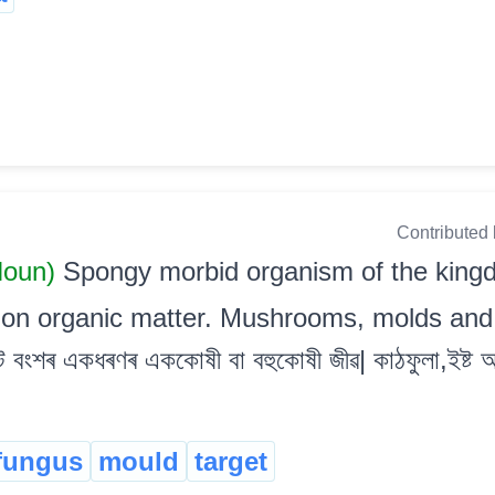
Contributed
Noun)
Spongy morbid organism of the kingd
 on organic matter. Mushrooms, molds and 
বংশৰ একধৰণৰ এককোষী বা বহুকোষী জীৱ| কাঠফুলা,ইষ্ট আদ
fungus
mould
target