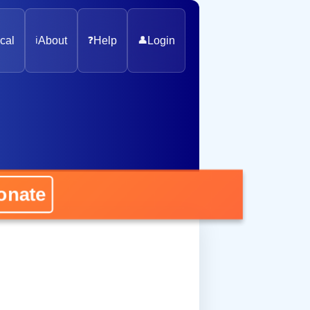
cal
ℹ️
About
❓
Help
👤
Login
nate