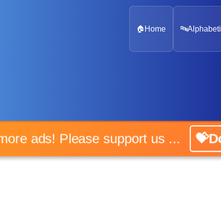
🏠
Home
🔤
Alphabeti
o more ads! Please support us ...
💝Do