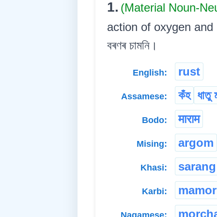
1.
(Material Noun-Ne
action of oxygen and mois
বৰণৰ চামনি।
rust
English:
কঁহ
ধাতু
Assamese:
माराम
Bodo:
argom
Mising:
sarang
Khasi:
mamor
Karbi:
morch
Nagamese: