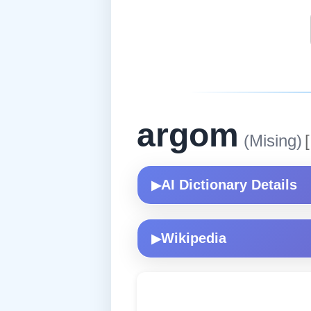
argom
(Mising)
[
AI Dictionary Details
▶
Wikipedia
▶