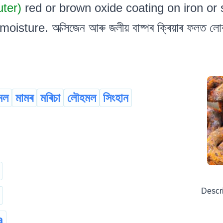
uter)
red or brown oxide coating on iron or
ture. অক্সিজেন আৰু জলীয় বাষ্পৰ ক্ৰিয়াৰ ফলত লোৰ পৃষ্ঠ
 মল
মামৰ
মৰিচা
লৌহমল
সিংহান
Descr
a