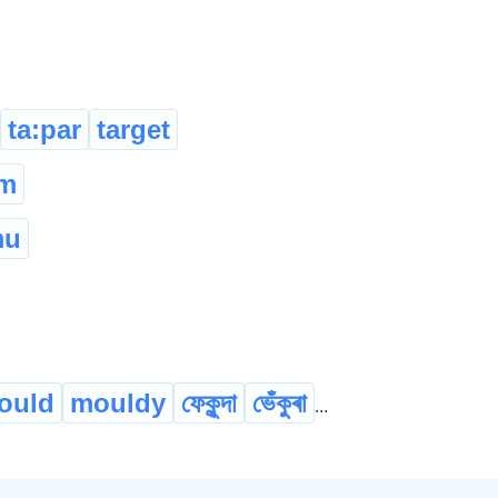
ta:par
target
um
mu
ould
mouldy
ফেকুন্দা
ভেঁকুৰা
...