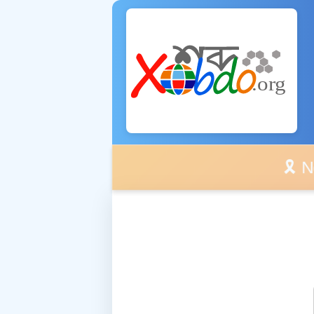
🎗️ No