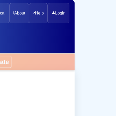
cal
ℹ️
About
❓
Help
👤
Login
onate