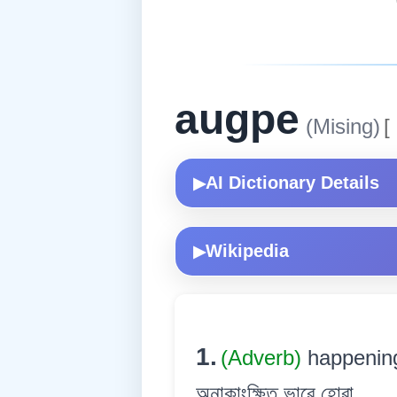
augpe
(Mising)
[
AI Dictionary Details
▶
Wikipedia
▶
1.
(Adverb)
happening
অনাকাংক্ষিত ভাৱে হোৱা