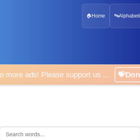
🏠
Home
🔤
Alphabeti
 more ads! Please support us ...
💝D