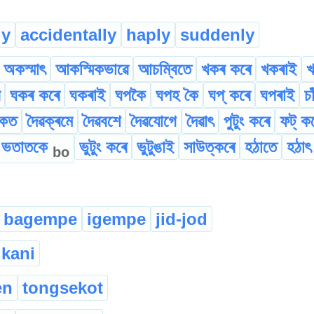
ly
accidentally
haply
suddenly
অকস্মাৎ
আকস্মিকভাৱে
আচম্বিতে
খকৰ কৰে
খকৰাই
খ
ঘকৰ কৰে
ঘকৰাই
ঘপকৈ
ঘপহ কৈ
ঘপ্ কৰে
ঘপৰাই
চ
পাকত
দৈৱক্ৰমে
দৈৱবশে
দৈৱযোগে
দৈৱাৎ
পুটুং কৰে
ফট্ ক
ভতাতকে
ভুটুং কৰে
ভুটুঙাই
সাউত্কৰে
হঠাতে
হঠাৎ
bo
bagempe
igempe
jid-jod
ikani
en
tongsekot