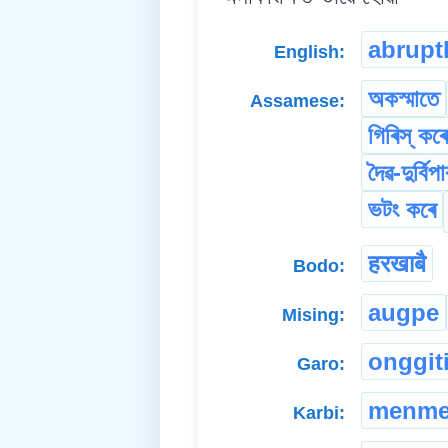
abrupt
English:
অকস্মাতে
Assamese:
গিৰিস্ কৰে
দৈৱ-দুৰ্বি
ভটং কৰে
हरखाबै
Bodo:
augpe
Mising:
onggit
Garo:
menm
Karbi: