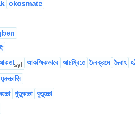
ak
okosmate
gben
াই
আকতা
আকস্মিকভাবে
আচম্বিতে
দৈবক্রমে
দৈবাৎ
হ
syl
एक्कासि
ৰংচ্চা
পুতুকচ্চা
বুতুংচ্চা