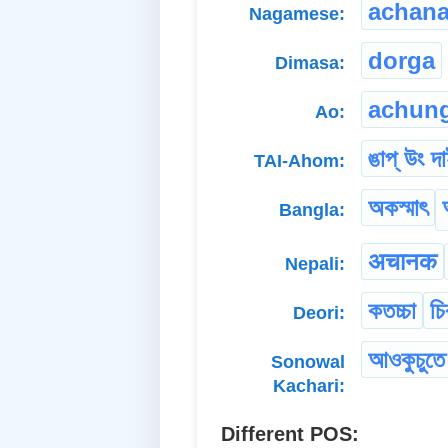
achan
Nagamese:
dorga
Dimasa:
achun
Ao:
ঙাপ্ উং দ
TAI-Ahom:
অকস্মাৎ
Bangla:
अचानक
Nepali:
কতচ্চা
চি
Deori:
আওকুচুতে
Sonowal
Kachari:
Different POS: