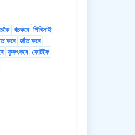
চকৈ
খচকৰে
গিৰিসাই
াঁত কৰে
জাঁত কৰে
ৰে
ফুৰুৎকৰে
ফোটকৈ