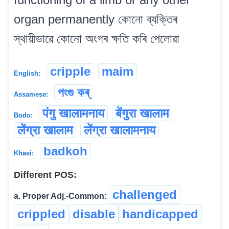
organ permanently কোনো ব্যক্তিৰ
স্থায়ীভাৱে কোনো অংগৰ ক্ষতি কৰি পেলোৱা
cripple
maim
English:
পংগু কৰ্
Assamese:
पंगु खालामनाय
बेंगुरा खालाम
Bodo:
लेंग्रा खालाम
लेंग्रा खालामनाय
badkoh
Khasi:
Different POS:
challenged
a. Proper Adj.-Common:
crippled
disable
handicapped