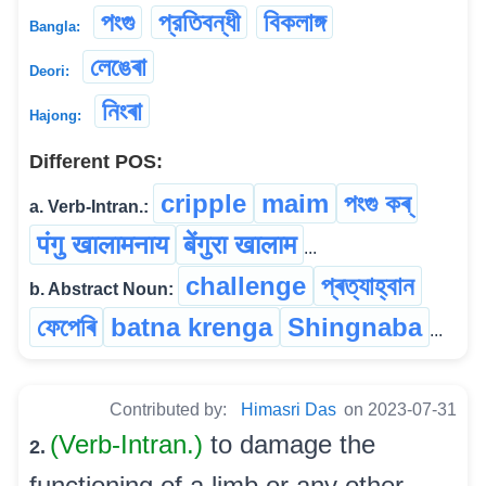
পংগু
প্রতিবন্ধী
বিকলাঙ্গ
Bangla:
লেঙেৰা
Deori:
নিংৰা
Hajong:
Different POS:
cripple
maim
পংগু কৰ্
a. Verb-Intran.:
पंगु खालामनाय
बेंगुरा खालाम
...
challenge
প্ৰত্যাহ্বান
b. Abstract Noun:
ফেপেৰি
batna krenga
Shingnaba
...
Contributed by:
Himasri Das
on 2023-07-31
(Verb-Intran.)
to damage the
2.
functioning of a limb or any other