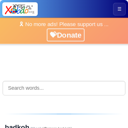
☰
🎗️ No more ads! Please support us ...
💝Donate
badkoh