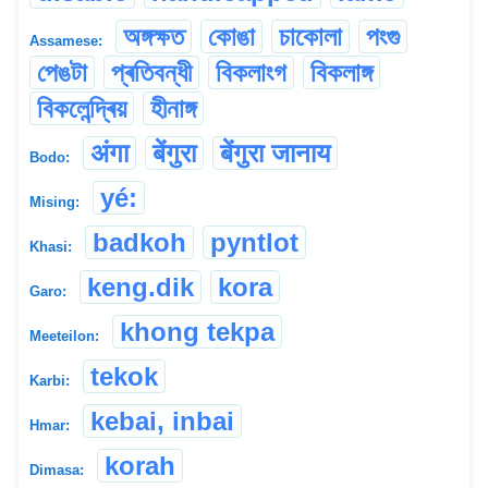
অঙ্গক্ষত
কোঙা
চাকোলা
পংগু
Assamese:
পেঙটা
প্ৰতিবন্ধী
বিকলাংগ
বিকলাঙ্গ
বিকলেন্দ্ৰিয়
হীনাঙ্গ
अंगा
बेंगुरा
बेंगुरा जानाय
Bodo:
yé:
Mising:
badkoh
pyntlot
Khasi:
keng.dik
kora
Garo:
khong tekpa
Meeteilon:
tekok
Karbi:
kebai, inbai
Hmar:
korah
Dimasa: