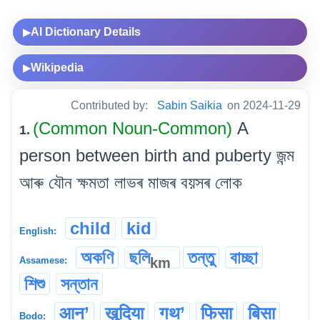
AI Dictionary Details
▶
Wikipedia
▶
Contributed by:
Sabin Saikia
on 2024-11-29
(Common Noun-Common)
A
1.
person between birth and puberty জন্ম
আৰু যৌন ক্ষমতা লাভৰ মাজৰ বয়সৰ লোক
child
kid
English:
অকণি
ছলি
তন্তু
বাচ্ছা
km
Assamese:
শিশু
সন্তান
आन’
खुदिया
गथ’
फिसा
बिसा
Bodo: