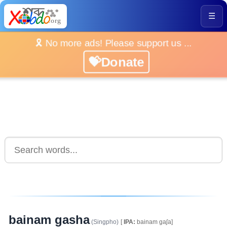
☰
🎗️ No more ads! Please support us ...
💝Donate
bainam gasha
(Singpho)
[
IPA:
bainam gaʃa]