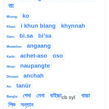
सा
ko
Mising:
i khun blang
khynnah
Khasi:
bi.sa
bi’sa
Garo:
angaang
Meeteilon:
achet-aso
oso
Karbi:
naupangte
Hmar:
anchah
Dimasa:
tanür
Ao:
গেদা
নেনা
বাইচ্চা
বাচ্চা
cb
syl
Bangla:
শিশু
সন্তান