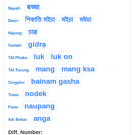
बच्चा
Nepali:
পিকাতি মইচা
মইচা
মউচা
Deori:
চাৱা
Hajong:
gidrạ
Santali:
luk
luk on
TAI-Phake:
mang
mang ksa
TAI-Turung:
bainam gasha
Singpho:
nodek
Tutsa:
naupang
Paite:
anga
Adi Bokar:
Diff. Number: