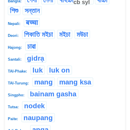
cb
syl
Bangla:
শিশু
সন্তান
बच्चा
Nepali:
পিকাতি মইচা
মইচা
মউচা
Deori:
চাৱা
Hajong:
gidrạ
Santali:
luk
luk on
TAI-Phake:
mang
mang ksa
TAI-Turung:
bainam gasha
Singpho:
nodek
Tutsa:
naupang
Paite:
anga