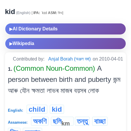
kid
(English)
[
IPA:
ˈkɪd
ASM:
কিড]
AI Dictionary Details
▶
Wikipedia
▶
Contributed by:
Anjal Borah (অঞ্জল বৰা)
on 2010-04-01
(Common Noun-Common)
A
1.
person between birth and puberty জন্ম
আৰু যৌন ক্ষমতা লাভৰ মাজৰ বয়সৰ লোক
child
kid
English:
অকণি
ছলি
তন্তু
বাচ্ছা
km
Assamese: