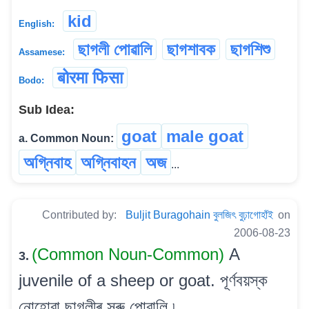
kid
English:
ছাগলী পোৱালি
ছাগশাবক
ছাগশিশু
Assamese:
बोरमा फिसा
Bodo:
Sub Idea:
goat
male goat
a. Common Noun:
অগ্নিবাহ
অগ্নিবাহন
অজ
...
Contributed by:
Buljit Buragohain বুলজিৎ বুঢ়াগোহাঁই
on
2006-08-23
(Common Noun-Common)
A
3.
juvenile of a sheep or goat. পূৰ্ণবয়স্ক
নোহোৱা ছাগলীৰ সৰু পোৱালি ৷