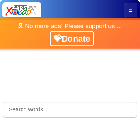
☰
🎗️ No more ads! Please support us ...
💝Donate