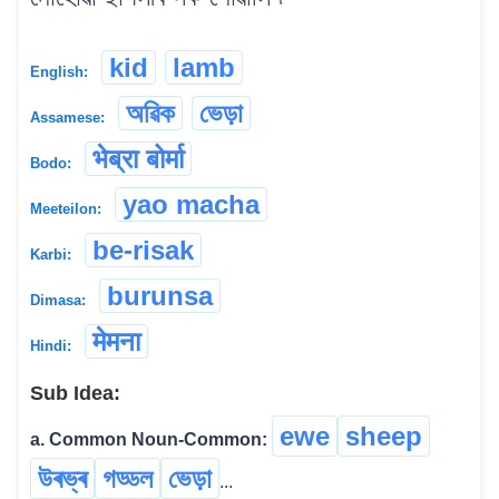
kid
lamb
English:
অৱিক
ভেড়া
Assamese:
भेब्रा बोर्मा
Bodo:
yao macha
Meeteilon:
be-risak
Karbi:
burunsa
Dimasa:
मेमना
Hindi:
Sub Idea:
ewe
sheep
a. Common Noun-Common:
উৰভ্ৰ
গড্ডল
ভেড়া
...