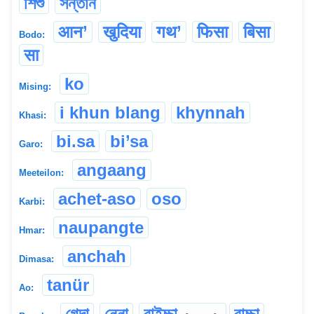
শিশু
সন্তান
आन’
खुदिया
गथ’
फिसा
बिसा
Bodo:
सा
ko
Mising:
i khun blang
khynnah
Khasi:
bi.sa
bi’sa
Garo:
angaang
Meeteilon:
achet-aso
oso
Karbi:
naupangte
Hmar:
anchah
Dimasa:
tanür
Ao:
গেদা
নেনা
বাইচ্চা
বাচ্চা