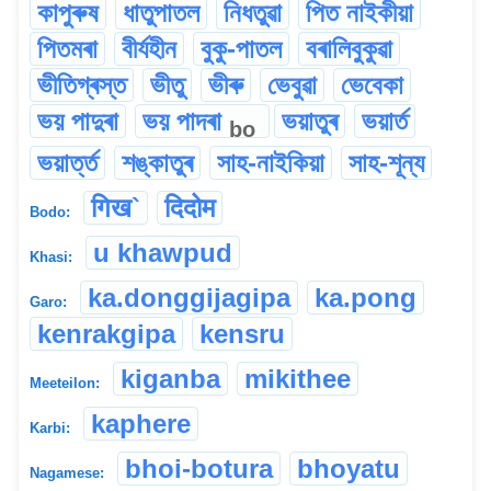
কাপুৰুষ
ধাতুপাতল
নিধতুৱা
পিত নাইকীয়া
পিতমৰা
বীৰ্যহীন
বুকু-পাতল
বৰালিবুকুৱা
ভীতিগ্ৰস্ত
ভীতু
ভীৰু
ভেবুৱা
ভেবেকা
ভয় পাদুৰা
ভয় পাদৰা
ভয়াতুৰ
ভয়াৰ্ত
bo
ভয়াৰ্ত্ত
শঙ্কাতুৰ
সাহ-নাইকিয়া
সাহ-শূন্য
गिख`
दिदोम
Bodo:
u khawpud
Khasi:
ka.donggijagipa
ka.pong
Garo:
kenrakgipa
kensru
kiganba
mikithee
Meeteilon:
kaphere
Karbi:
bhoi-botura
bhoyatu
Nagamese: