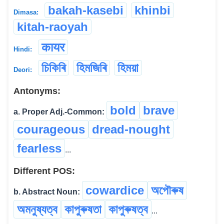
bakah-kasebi
khinbi
Dimasa:
kitah-raoyah
कायर
Hindi:
চিকিৰি
হিমজিৰি
হিময়া
Deori:
Antonyms:
bold
brave
a. Proper Adj.-Common:
courageous
dread-nought
fearless
...
Different POS:
cowardice
অপৌৰুষ
b. Abstract Noun:
অমনুষ্যত্ব
কাপুৰুষতা
কাপুৰুষত্ব
...