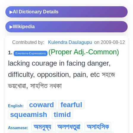
AI Dictionary Details
▶
Wikipedia
▶
Contributed by:
Kulendra Daulagupu
on 2009-08-12
(Proper Adj.-Common)
1.
Emotions-Expressions
lacking courage in facing danger,
difficulty, opposition, pain, etc সহজে
ভয়খোৱা, সাহপিত নথকা
coward
fearful
English:
squeamish
timid
অমনুষ্য
অলপধতুৱা
অসাহসিক
Assamese: