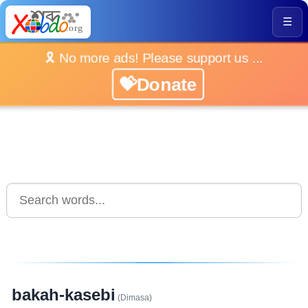
☰
🎗️ No more ads! Please support us ...
💝Donate
bakah-kasebi
(Dimasa)