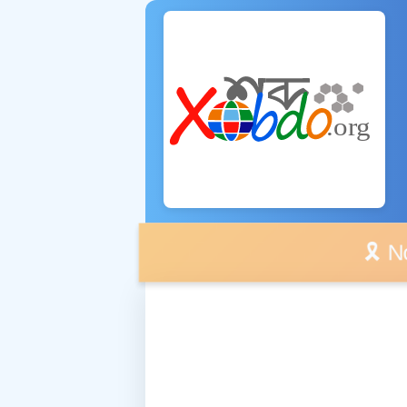
🎗️ No