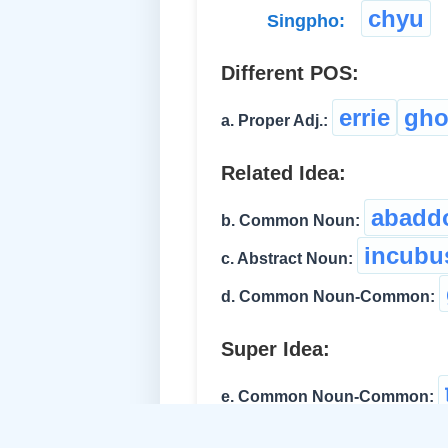
chyu
Singpho:
Different POS:
errie
gho
a. Proper Adj.:
Related Idea:
abadd
b. Common Noun:
incubu
c. Abstract Noun:
d. Common Noun-Common:
Super Idea:
e. Common Noun-Common:
f. Common Noun-Feminine: