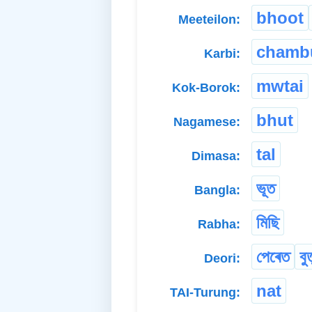
bhoot
Meeteilon:
chamb
Karbi:
mwtai
Kok-Borok:
bhut
Nagamese:
tal
Dimasa:
ভূত
Bangla:
মিছি
Rabha:
পেৰেত
বুত
Deori:
nat
TAI-Turung: