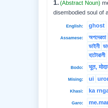
1.
(Abstract Noun)
me
disembodied soul of a d
ghost
English:
অপদেৱতা
Assamese:
ডাইনী
ডা
হাটোৱালী
भूत, मोद
Bodo:
ui
ur
Mising:
ka rng
Khasi:
me.ma
Garo: