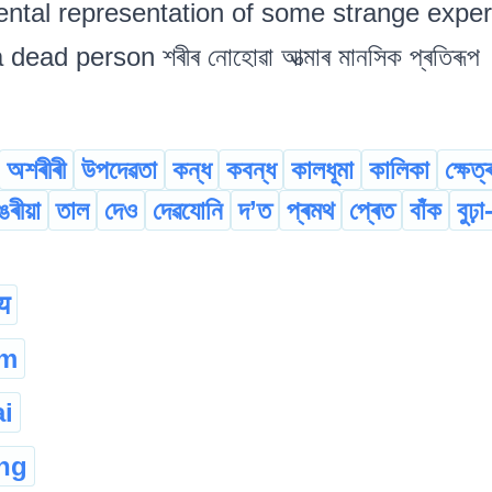
ntal representation of some strange experi
ead person শৰীৰ নোহোৱা আত্মাৰ মানসিক প্ৰতিৰূপ
অশৰীৰী
উপদেৱতা
কন্ধ
কবন্ধ
কালধূমা
কালিকা
ক্ষেত
ঙৰীয়া
তাল
দেও
দেৱযোনি
দ’ত
প্ৰমথ
প্ৰেত
বাঁক
বুঢ়া
ाय
om
ai
ng