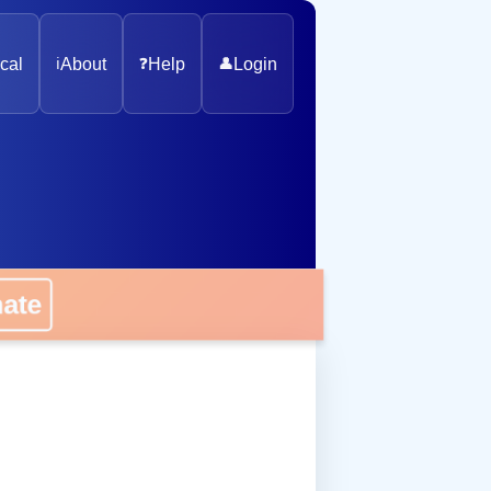
cal
ℹ️
About
❓
Help
👤
Login
onate