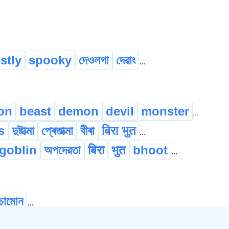
stly
spooky
দেওলগা
দেৱাং
...
on
beast
demon
devil
monster
...
s
দুষ্টাত্মা
প্ৰেতাত্মা
বীৰা
बिरा भुत
...
goblin
অপদেৱতা
बिरा
भुत
bhoot
...
চামোন
...
বাটোৱালী
...