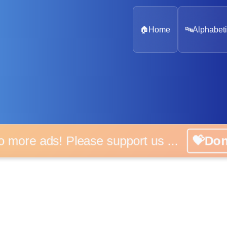
🏠
Home
🔤
Alphabeti
 more ads! Please support us ...
💝D