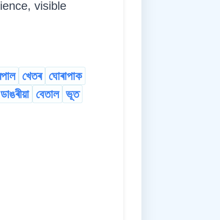
ence, visible
্ৰপাল
খেতৰ
ঘোৰাপাক
-ডাঙৰীয়া
বেতাল
ভূত