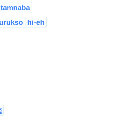
tamnaba
urukso
hi-eh
ু