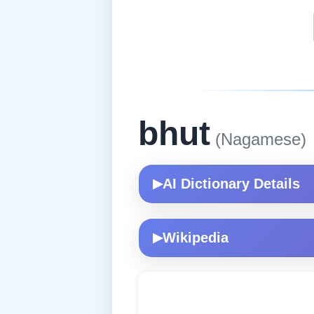
bhut
(Nagamese)
AI Dictionary Details
▶
Wikipedia
▶