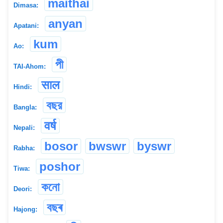
maithai
Dimasa:
anyan
Apatani:
kum
Ao:
পী
TAI-Ahom:
साल
Hindi:
বছর
Bangla:
वर्ष
Nepali:
bosor
bwswr
byswr
Rabha:
poshor
Tiwa:
কনো
Deori:
বছৰ
Hajong: