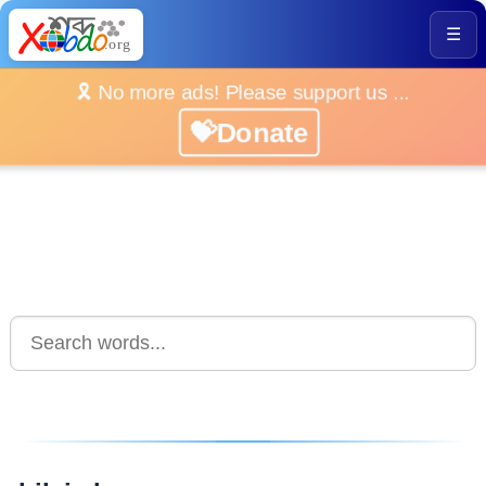
☰
🎗️ No more ads! Please support us ...
💝Donate