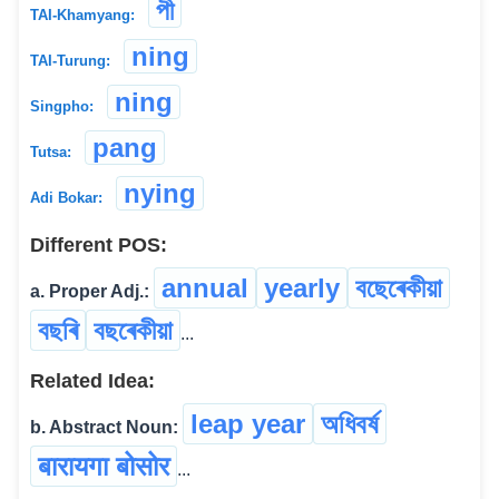
পী
TAI-Khamyang:
ning
TAI-Turung:
ning
Singpho:
pang
Tutsa:
nying
Adi Bokar:
Different POS:
annual
yearly
বছেৰেকীয়া
a. Proper Adj.:
বছৰি
বছৰেকীয়া
...
Related Idea:
leap year
অধিবৰ্ষ
b. Abstract Noun:
बारायगा बोसोर
...