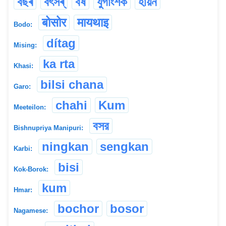
বছৰ
বৎসৰ্
বৰ্ষ
যুগাংশক
হায়ন
बोसोर
मायथाइ
Bodo:
dítag
Mising:
ka rta
Khasi:
bilsi chana
Garo:
chahi
Kum
Meeteilon:
বসর
Bishnupriya Manipuri:
ningkan
sengkan
Karbi:
bisi
Kok-Borok:
kum
Hmar:
bochor
bosor
Nagamese: