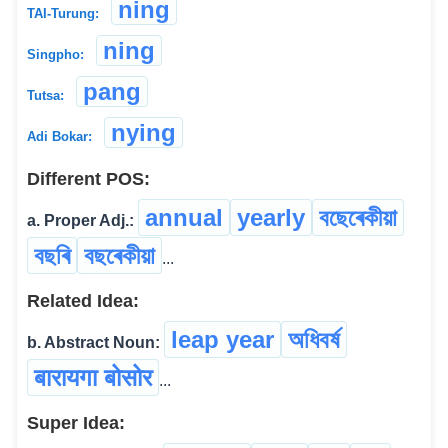
ning
TAI-Turung:
ning
Singpho:
pang
Tutsa:
nying
Adi Bokar:
Different POS:
annual
yearly
বছেৰেকীয়া
a. Proper Adj.:
বছৰি
বছৰেকীয়া
...
Related Idea:
leap year
অধিবৰ্ষ
b. Abstract Noun:
बारायगा बोसोर
...
Super Idea: