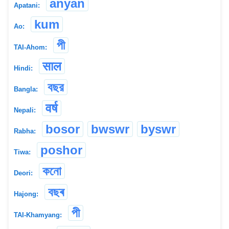
anyan
Apatani:
kum
Ao:
পী
TAI-Ahom:
साल
Hindi:
বছর
Bangla:
वर्ष
Nepali:
bosor
bwswr
byswr
Rabha:
poshor
Tiwa:
কনো
Deori:
বছৰ
Hajong:
পী
TAI-Khamyang: