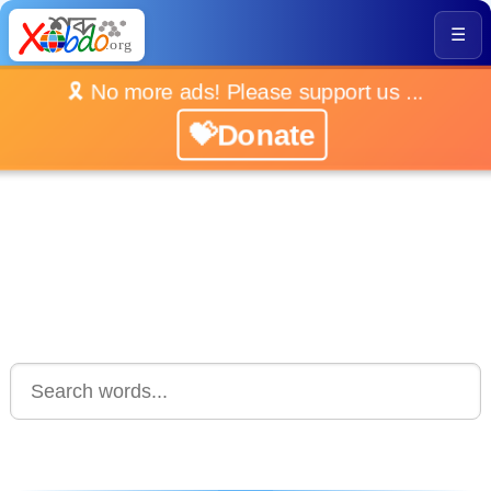
☰
🎗️ No more ads! Please support us ...
💝Donate