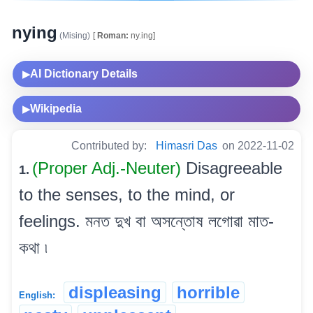
nying
(Mising)
[
Roman:
ny.ing]
AI Dictionary Details
▶
Wikipedia
▶
Contributed by:
Himasri Das
on 2022-11-02
(Proper Adj.-Neuter)
Disagreeable
1.
to the senses, to the mind, or
feelings. মনত দুখ বা অসন্তোষ লগোৱা মাত-
কথা ৷
displeasing
horrible
English: