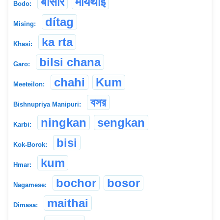
बोसोर
मायथाइ
Bodo:
dítag
Mising:
ka rta
Khasi:
bilsi chana
Garo:
chahi
Kum
Meeteilon:
বসর
Bishnupriya Manipuri:
ningkan
sengkan
Karbi:
bisi
Kok-Borok:
kum
Hmar:
bochor
bosor
Nagamese:
maithai
Dimasa: