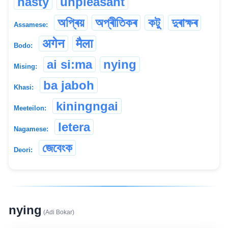
nasty
unpleasant
অপ্ৰিয়
অপ্ৰীতিকৰ
কটু
দুৰাক্ষৰ
Assamese:
अगेन
मैला
Bodo:
ai si:ma
nying
Mising:
ba jaboh
Khasi:
kiningngai
Meeteilon:
letera
Nagamese:
জেবেংক
Deori:
nying
(Adi Bokar)