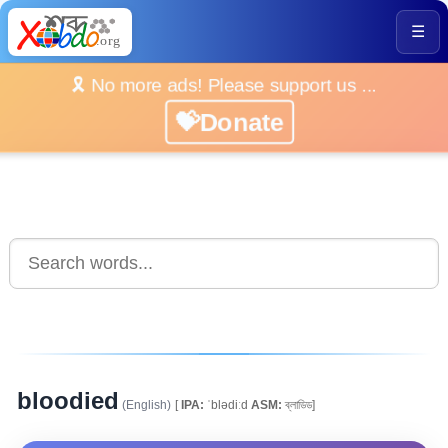
☰
🎗️ No more ads! Please support us ...
💝Donate
bloodied
(English)
[
IPA:
ˈblədiːd
ASM:
ব্লাডিড]