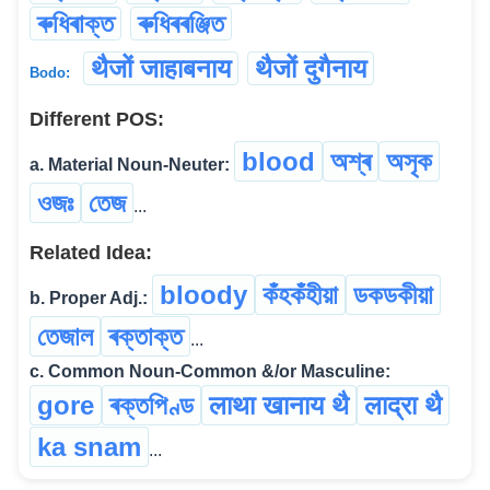
ৰুধিৰাক্ত
ৰুধিৰৰঞ্জিত
थैजों जाहाबनाय
थैजों दुगैनाय
Bodo:
Different POS:
blood
অশ্ৰ
অসৃক
a. Material Noun-Neuter:
ওজঃ
তেজ
...
Related Idea:
bloody
কঁহকঁহীয়া
ডকডকীয়া
b. Proper Adj.:
তেজাল
ৰক্তাক্ত
...
c. Common Noun-Common &/or Masculine:
gore
ৰক্তপিণ্ড
लाथा खानाय थै
लाद्रा थै
ka snam
...