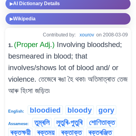
AI Dictionary Details
▶
Wikipedia
▶
Contributed by:
xourov
on 2008-03-09
(Proper Adj.)
Involving bloodshed;
1.
besmeared in blood; that
involves/shows lot of blood and/ or
violence. তেজেৰে ৰঙা হৈ থকা৷ অতিমাত্ৰাত তেজ
আৰু হিংসা জড়িত৷
bloodied
bloody
gory
English:
তুম্‌ৰলি
লুতুৰি-পুতুৰি
শোণিতাক্ত
Assamese:
ৰক্তক্ষয়ী
ৰক্তময়
ৰক্তাক্ত
ৰক্তৰঞ্জিত