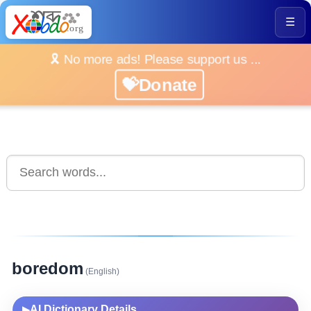
☰
🎗️ No more ads! Please support us ...
💝Donate
boredom
(English)
AI Dictionary Details
▶