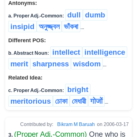
Antonyms:
dull
dumb
a. Proper Adj.-Common:
insipid
অনুজ্জ্বল
ভাঁকৰা
...
Different POS:
intellect
intelligence
b. Abstract Noun:
merit
sharpness
wisdom
...
Related Idea:
bright
c. Proper Adj.-Common:
meritorious
চোকা
মেধাৱী
गोजों
...
Contributed by:
Bikram M Baruah
on 2006-03-17
(Proper Adj.-Common)
One who is
3.