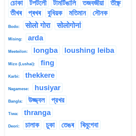
চোকা
টপটলৌ
টামটিঙালি
তজবজীয়া
তীক্ষ্ণ
তীখৰ
প্ৰখৰ
বুধিয়ক
মতিমান
সৌনক
सोलो गोरा
सोलोगोनां
Bodo:
arda
Mising:
longba
loushing leiba
Meeteilon:
fing
Mizo (Lushai):
thekkere
Karbi:
husiyar
Nagamese:
উজ্জ্বল
প্রখর
Bangla:
thranga
Tiwa:
চালাক
চুকা
তেঙৰ
ৰিমুগেবা
Deori: