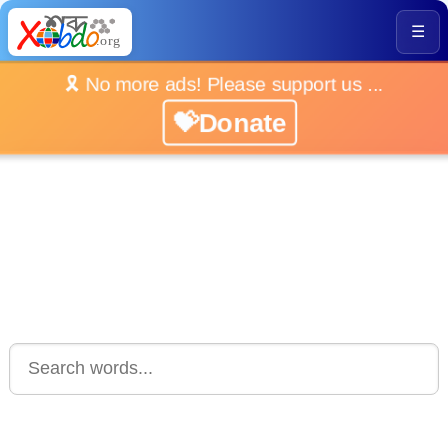
☰
🎗️ No more ads! Please support us ...
💝Donate