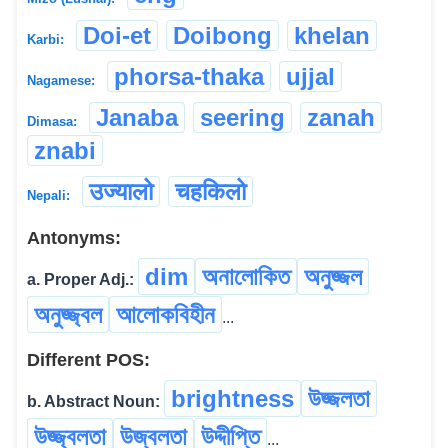
Doi-et
Doibong
khelan
Karbi:
phorsa-thaka
ujjal
Nagamese:
Janaba
seering
zanah
Dimasa:
znabi
उज्यालो
चहकिलो
Nepali:
Antonyms:
dim
অনালোকিত
অনুজ্জল
a. Proper Adj.:
অনুজ্জ্বল
আলোকবিহীন
...
Different POS:
brightness
উজ্জলতা
b. Abstract Noun:
উজ্জ্বলতা
উজ্বলতা
উদ্দীপ্তি
...