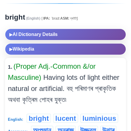
bright
(English)
[
IPA:
ˈbraɪt
ASM:
ব্ৰাইট্]
AI Dictionary Details
▶
Wikipedia
▶
(Proper Adj.-Common &/or
1.
Masculine)
Having lots of light either
natural or artificial. বহু পৰিমাণৰ প্ৰাকৃতিক
অথবা কৃত্ৰিম পোহৰ যুক্ত৷
bright
lucent
luminious
English:
অংশুমান
অনুৰাজ
উজ্জ্বল
উঝাৰ