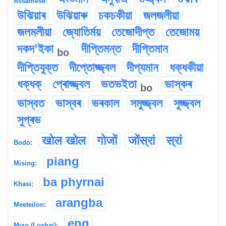
Assamese:
উঝিয়াৰ
উঝিয়াৰু
চকচকীয়া
জলজলীয়া
জলমলীয়া
জ্যোতিৰ্ময়
তেজোদীপ্ত
তেজোময়
দকদʼইকা
দীপ্তিমন্ত
দীপ্তিমান
bo
দীপ্তিযুক্ত
দীপ্তোজ্জ্বল
দীপ্যমান
ধক্‌ধকীয়া
ধক্‌ধক্‌
প্ৰোজ্জ্বল
ভতভইতা
ভাস্কৰ
bo
ভাস্বত
ভাস্বৰ
ভৰকাল
সমুজ্জ্বল
সুজ্জ্বল
সুপ্ৰভ
खोल खोल
गोजों
जोंस्रां
स्रां
Bodo:
piang
Mising:
ba phyrnai
Khasi:
arangba
Meeteilon:
eng
Mizo (Lushai):