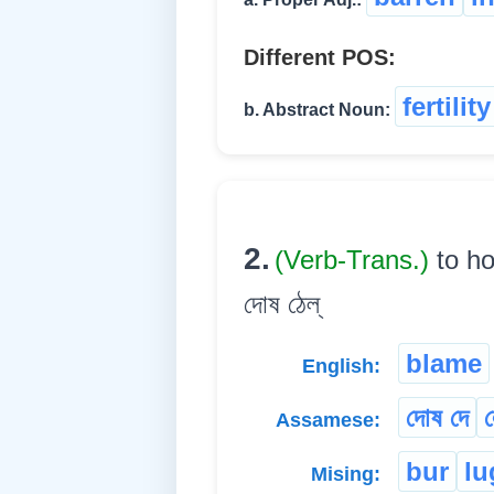
Different POS:
fertility
b. Abstract Noun:
2.
(Verb-Trans.)
to ho
দোষ ঠেল্
blame
English:
দোষ দে
ল
Assamese:
bur
l
Mising: