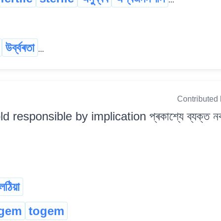
উৰ্ব্বৰতা
...
Contributed
ld responsible by implication প্ৰকাশ্যে ব্যক্ত 
েঠিয়া
ugem
togem