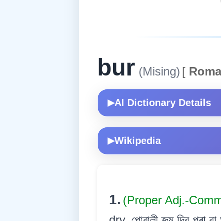
bur
(Mising)
[
Roma
AI Dictionary Details
▶
Wikipedia
▶
1.
(Proper Adj.-Com
dry. পোৱালী জন্ম দিব পৰা বা