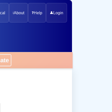
cal
ℹ️
About
❓
Help
👤
Login
onate