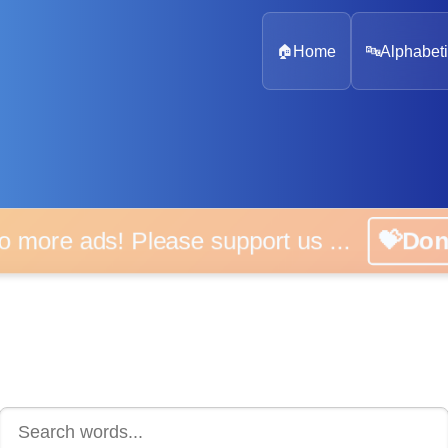
🏠
Home
🔤
Alphabeti
 more ads! Please support us ...
💝D