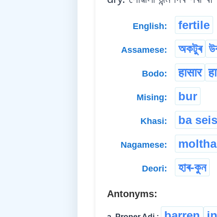
fertile
English:
অকটুৰ
উৰ
Assamese:
हासार
हा
Bodo:
bur
Mising:
ba sei
Khasi:
moltha
Nagamese:
হাৰ-কুন
Deori:
Antonyms:
barren
in
a. Proper Adj.: