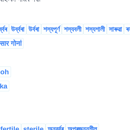
্ব্বৰ
উৰ্ব্বৰা
উৰ্বৰা
শস্যপূৰ্ণ
শস্যবলী
শস্যশালী
সাৰুৱা
ৰ
सार गोनां
soh
ka
fertile
sterile
অনুৰ্ব্বৰ
অপ্ৰজননশীল
...