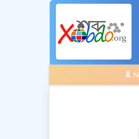
🎗️ No