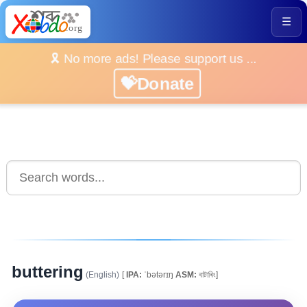
☰
🎗️ No more ads! Please support us ...
💝Donate
buttering
(English)
[
IPA:
ˈbətərɪŋ
ASM:
বাটাৰিং]