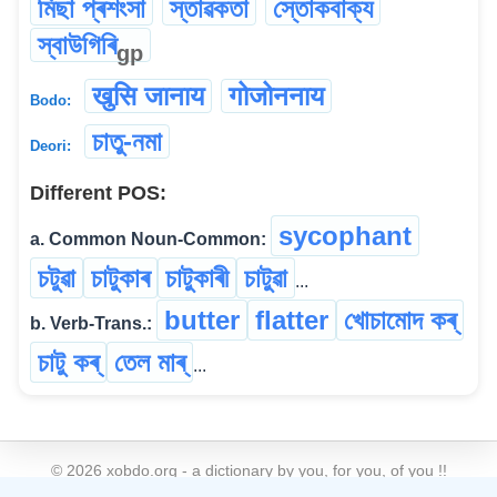
মিছা প্ৰশংসা
স্তাৱকতা
স্তোকবাক্য
স্বাউগিৰি
gp
खुसि जानाय
गोजोननाय
Bodo:
চাতু-নমা
Deori:
Different POS:
sycophant
a. Common Noun-Common:
চটুৱা
চাটুকাৰ
চাটুকাৰী
চাটুৱা
...
butter
flatter
খোচামোদ কৰ্
b. Verb-Trans.:
চাটু কৰ্
তেল মাৰ্
...
©
2026
xobdo.org - a dictionary by you, for you, of you !!