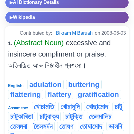
AI Dictionary Details
▶
Wikipedia
▶
Contributed by:
Bikram M Baruah
on 2008-06-03
(Abstract Noun)
excessive and
1.
insincere compliment or praise.
অতিৰঞ্জিত আৰু নিষ্ঠাহীন প্ৰশংসা।
adulation
buttering
English:
flattering
flattery
gratification
খোচামতি
খোচামুদি
খোছামোদ
চাটু
Assamese:
চাটুকাৰিতা
চাটুবাক্য
চাটূক্তি
তেলমালিচ
তেলমৰা
তৈলমৰ্দন
তোষণ
তোষামোদ
ভালৰি