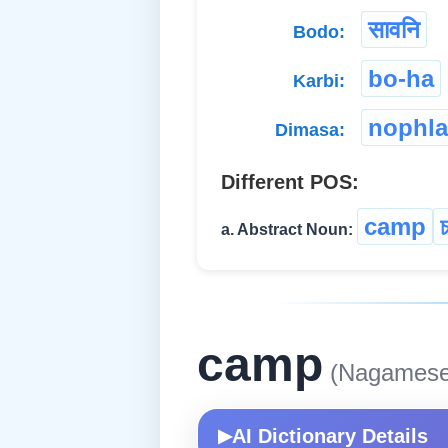
सावनि
Bodo:
bo-ha
Karbi:
nophla
Dimasa:
Different POS:
camp
a. Abstract Noun:
camp
(Nagamese
AI Dictionary Details
▶