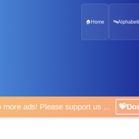
🏠
Home
🔤
Alphabeti
o more ads! Please support us ...
💝Do