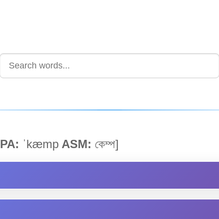
PA:
ˈkæmp
ASM:
কেম্প]