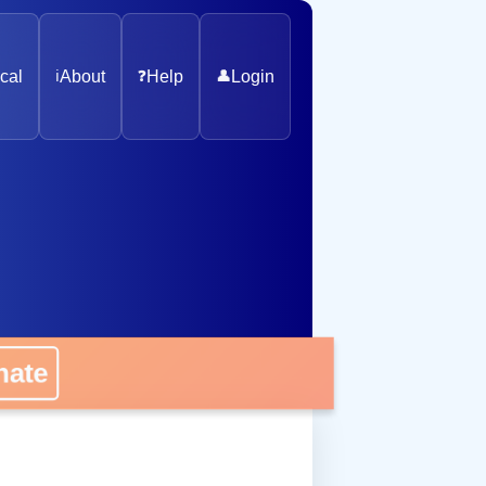
cal
ℹ️
About
❓
Help
👤
Login
nate