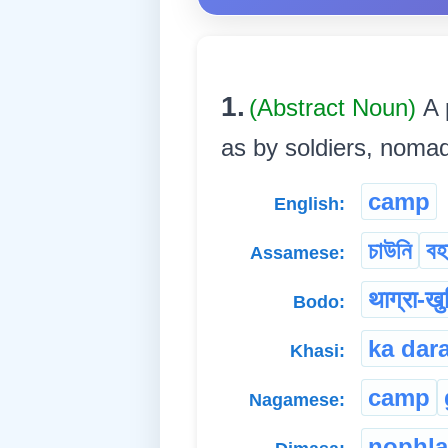
1.
(Abstract Noun)
A 
as by soldiers, nomads, 
camp
English:
চাউনি
বহ
Assamese:
थाग्रा-खु
Bodo:
ka dar
Khasi:
camp
Nagamese:
nophla