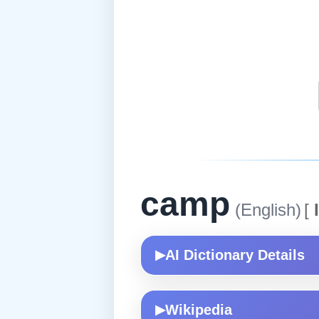
camp
(English)
[
I
AI Dictionary Details
▶
Wikipedia
▶