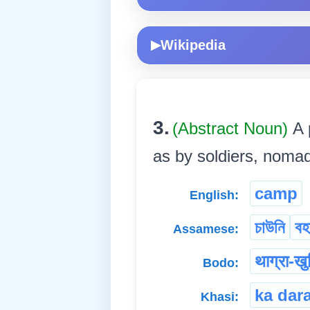
Wikipedia
▶
3.
(Abstract Noun)
A 
as by soldiers, nomads, 
camp
English:
চাউনি
বহ
Assamese:
थाग्रा-खु
Bodo:
ka dar
Khasi: