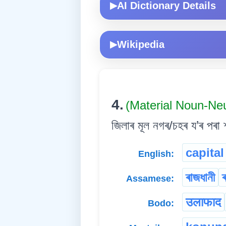
AI Dictionary Details
▶
Wikipedia
▶
4.
(Material Noun-Ne
জিলাৰ মূল নগৰ/চহৰ য’ৰ পৰা শ
capital
English:
ৰাজধানী
ৰ
Assamese:
उलाफाद
Bodo: