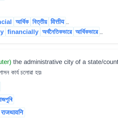
ncial
আৰ্থিক
বিত্তীয়
वित्तीय
...
ly
financially
অৰ্থনৈতিকভাৱে
আৰ্থিকভাৱে
...
uter)
the administrative city of a state/countr
াসন কাৰ্য চলোৱা হয়৷
াজপুৰি
राजथावनि