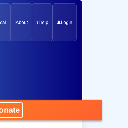
cal
ℹ️
About
❓
Help
👤
Login
ate