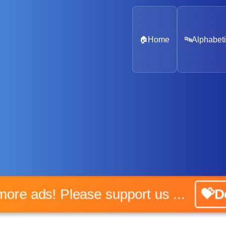
🏠
Home
🔤
Alphabeti
No more ads! Please support us ...
💝Don