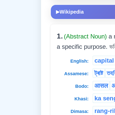
Wikipedia
▶
1.
(Abstract Noun)
a 
a specific purpose. ভৱিষ্যতৰ
capital
English:
ট্ৰাষ্ট
তহব
Assamese:
आसल
आ
Bodo:
ka sen
Khasi:
rang-ri
Dimasa: