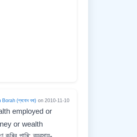
Borah (প্ৰবোধ বৰা)
on 2010-11-10
alth employed or
ney or wealth
কৰিব পাৰি; ব্যৱসায়-