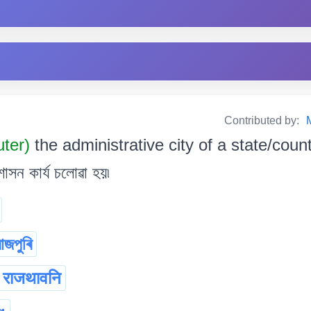
Contributed by:
uter)
the administrative city of a state/countr
াসন কাৰ্য চলোৱা হয়৷
াজপুৰি
राजथावनि