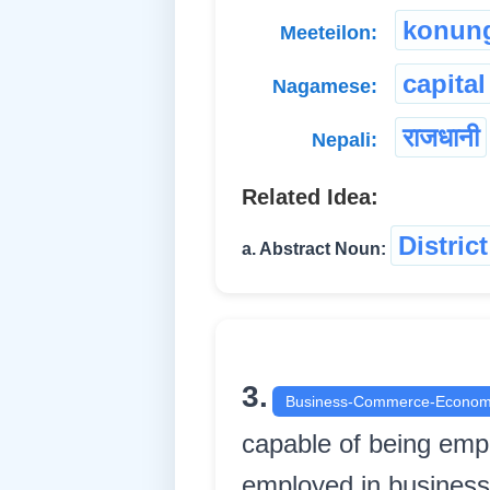
konun
Meeteilon:
capital
Nagamese:
राजधानी
Nepali:
Related Idea:
Distric
a. Abstract Noun:
3.
Business-Commerce-Econom
capable of being emp
employed in business যিক