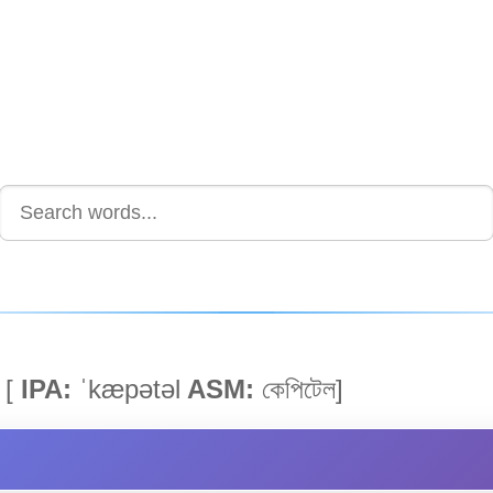
)
[
IPA:
ˈkæpətəl
ASM:
কেপিটেল]