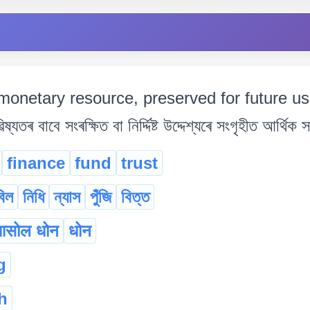
monetary resource, preserved for future u
 বাবে সংৰক্ষিত বা নিৰ্দ্দিষ্ট উদ্দেশ্যৰে সংগৃহীত আৰ্থিক 
finance
fund
trust
িল
নিধি
ন্যাস
পুঁজি
বিত্ত
सोल धोन
धोन
g
h