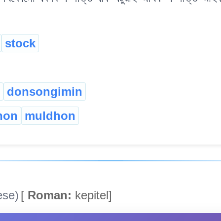
stock
donsongimin
hon
muldhon
se)
[
Roman:
kepitel]