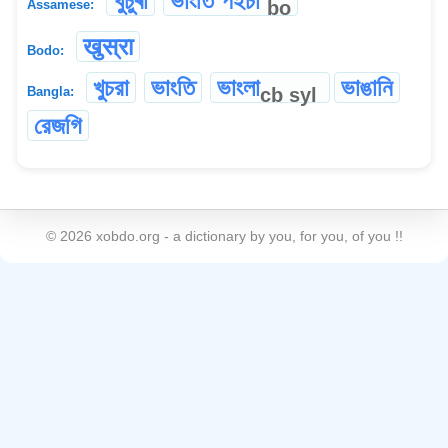
খুচুৰা
ভাংতি পইচা
bo
Assamese:
खुस्रा
Bodo:
খুচরা
ভাংতি
ভাংলা
ভাঙানি
cb
syl
Bangla:
রেজগি
©
2026
xobdo.org - a dictionary by you, for you, of you !!