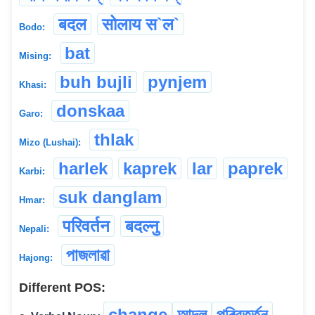
बदल
सोलाय स‌‌`ल`
Bodo:
bat
Mising:
buh bujli
pynjem
Khasi:
donskaa
Garo:
thlak
Mizo (Lushai):
harlek
kaprek
lar
paprek
Karbi:
suk danglam
Hmar:
परिवर्तन
बदल्नु
Nepali:
পাজলাৱা
Hajong:
Different POS:
change
আদল
পৰিবৰ্ত্তন