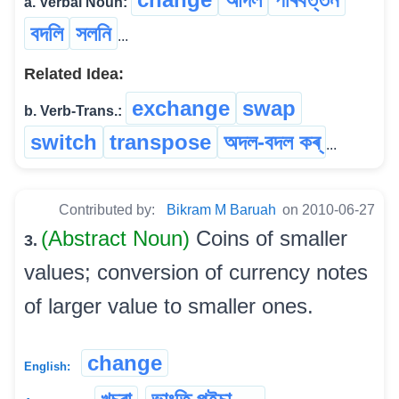
a. Verbal Noun:
বদলি
সলনি
...
Related Idea:
exchange
swap
b. Verb-Trans.:
switch
transpose
অদল-বদল কৰ্
...
Contributed by:
Bikram M Baruah
on 2010-06-27
(Abstract Noun)
Coins of smaller
3.
values; conversion of currency notes
of larger value to smaller ones.
change
English: