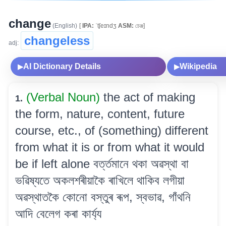
change
(English)
[
IPA:
ˈtʃeɪndʒ
ASM:
চেঞ্জ]
changeless
adj:
AI Dictionary Details
Wikipedia
▶
▶
(Verbal Noun)
the act of making
1.
the form, nature, content, future
course, etc., of (something) different
from what it is or from what it would
be if left alone বৰ্ত্তমানে থকা অৱস্থা বা
ভৱিষ্যতে অকলশৰীয়াকৈ ৰাখিলে থাকিব লগীয়া
অৱস্থাতকৈ কোনো বস্তুৰ ৰূপ, স্বভাৱ, গাঁথনি
আদি বেলেগ কৰা কাৰ্য্য