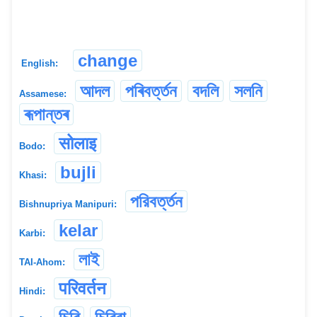
change
English:
আদল
পৰিবৰ্ত্তন
বদলি
সলনি
Assamese:
ৰূপান্তৰ
सोलाइ
Bodo:
bujli
Khasi:
পরিবর্ত্তন
Bishnupriya Manipuri:
kelar
Karbi:
লাই
TAI-Ahom:
परिवर्तन
Hindi: