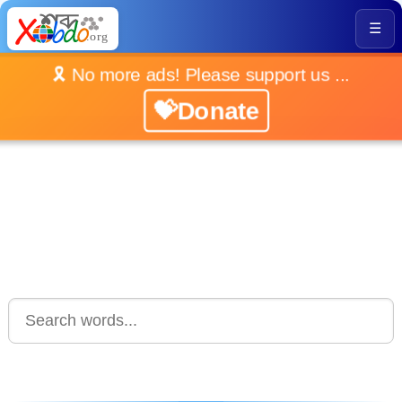
☰
🎗️ No more ads! Please support us ...
💝Donate