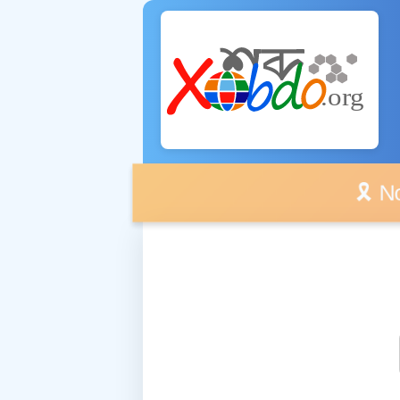
🎗️ No