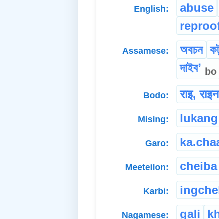
abuse
English:
reproo
অবচন
কট
Assamese:
দাইব‍ʼ
bo
राइ, राइन
Bodo:
lukang
Mising:
ka.cha
Garo:
cheiba
Meeteilon:
ingche
Karbi:
gali
k
Nagamese: