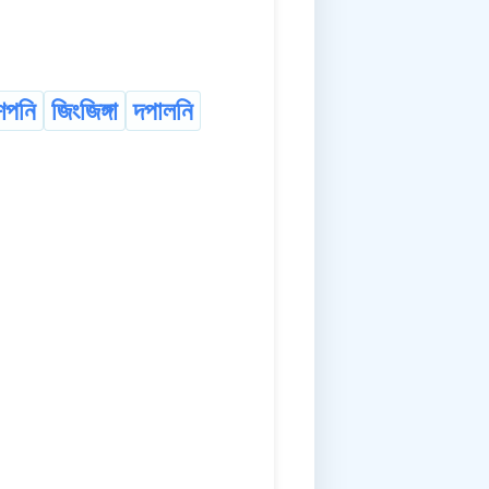
শপনি
জিংজিঙ্গা
দপালনি