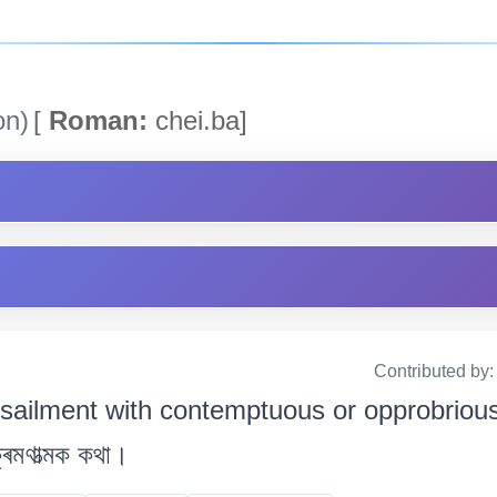
on)
[
Roman:
chei.ba]
Contributed by
sailment with contemptuous or opprobrious 
্ৰমণাত্মক কথা।