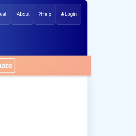
cal
ℹ️
About
❓
Help
👤
Login
onate