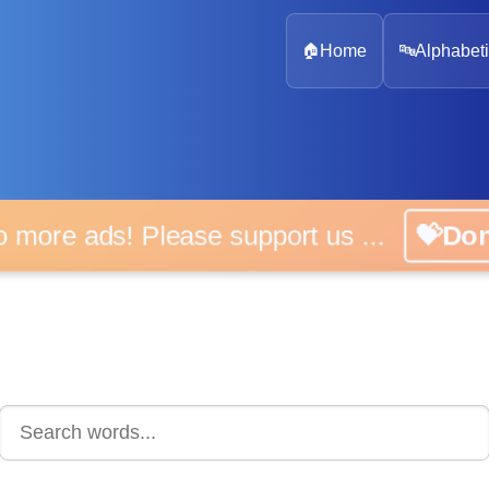
🏠
Home
🔤
Alphabeti
 more ads! Please support us ...
💝D