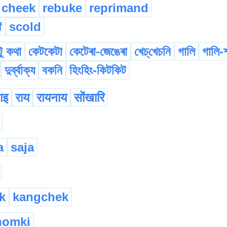
cheek
rebuke
reprimand
f
scold
ু কথা
কেটকেটা
কেটেৰা-জেঙেৰা
খেচ্‌খেচনি
গালি
গালি-
দুৰ্ব্বাক্য
বকনি
হিংহিং-কিটকিট
ाइ
राय
रायनाय
सोंखारि
a
saja
k
kangchek
homki