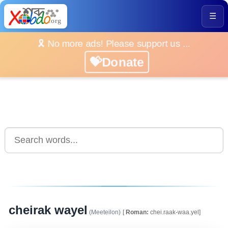
☰
🎗️ No more ads! Please support us ...
💝Donate
cheirak wayel
(Meeteilon)
[
Roman:
chei.raak-waa.yel]