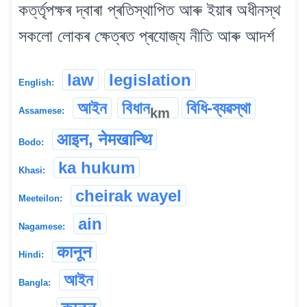
কৰ্ত্তৃপক্ষৰ দ্বাৰা প্ৰতিস্থাপিত আৰু ইয়াৰ অধীনস্থ
সকলো লোকৰ ক্ষেত্ৰত প্ৰযোজ্য নীতি আৰু আদৰ্শ
law
legislation
English:
আইন
বিধান
বিধি-ব্যৱস্থা
km
Assamese:
आइन, नेमखान्थि
Bodo:
ka hukum
Khasi:
cheirak wayel
Meeteilon:
ain
Nagamese:
कानून
Hindi:
আইন
Bangla: