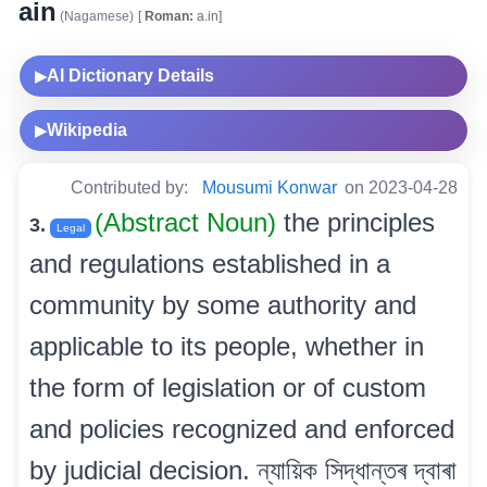
ain
(Nagamese)
[
Roman:
a.in]
AI Dictionary Details
▶
Wikipedia
▶
Contributed by:
Mousumi Konwar
on 2023-04-28
(Abstract Noun)
the principles
3.
Legal
and regulations established in a
community by some authority and
applicable to its people, whether in
the form of legislation or of custom
and policies recognized and enforced
by judicial decision. ন্যায়িক সিদ্ধান্তৰ দ্বাৰা