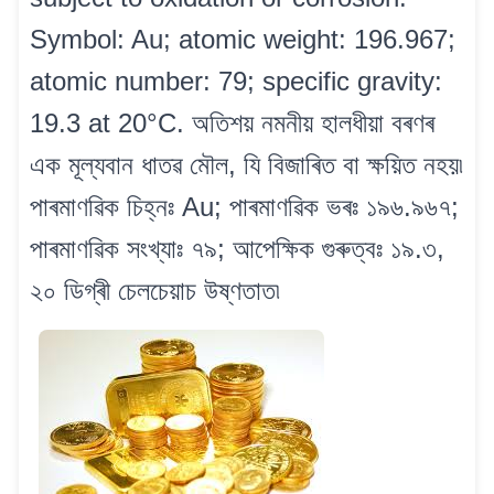
Symbol: Au; atomic weight: 196.967;
atomic number: 79; specific gravity:
19.3 at 20°C. অতিশয় নমনীয় হালধীয়া বৰণৰ
এক মূল্যবান ধাতৱ মৌল, যি বিজাৰিত বা ক্ষয়িত নহয়৷
পাৰমাণৱিক চিহ্নঃ Au; পাৰমাণৱিক ভৰঃ ১৯৬.৯৬৭;
পাৰমাণৱিক সংখ্যাঃ ৭৯; আপেক্ষিক গুৰুত্বঃ ১৯.৩,
২০ ডিগ্ৰী চেলচেয়াচ উষ্ণতাত৷