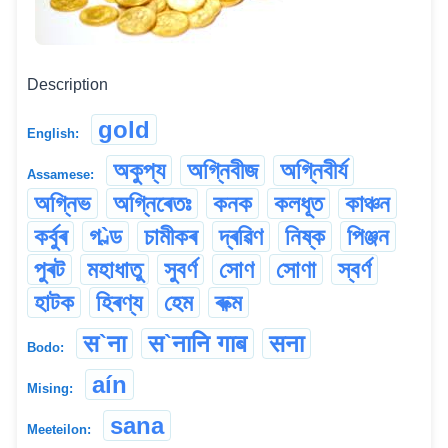
Description
gold
English:
অকুপ্য
অগ্নিবীজ
অগ্নিবীৰ্য
Assamese:
অগ্নিভ
অগ্নিৰেতঃ
কনক
কলধূত
কাঞ্চন
কৰ্বুৰ
গ`ল্ড
চামীকৰ
দ্ৰৱিণ
নিষ্ক
পিঞ্জন
পুৰট
মহাধাতু
সুবৰ্ণ
সোণ
সোণা
স্বৰ্ণ
হাটক
হিৰণ্য
হেম
ৰুক্ম
स`ना
स`नानि गाब
सना
Bodo:
aín
Mising:
sana
Meeteilon: