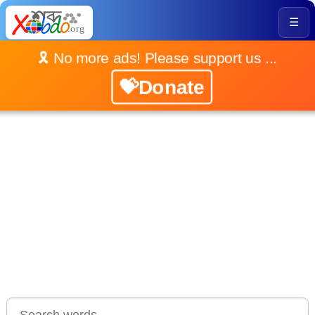
☰
🎗️ No more ads! Please support us ...
💝Donate