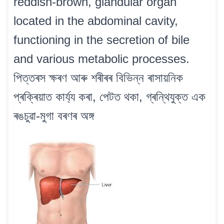
reddish-brown, glandular organ
located in the abdominal cavity,
functioning in the secretion of bile
and various metabolic processes.
পিত্তৰস ক্ষৰণ আৰু শৰীৰৰ বিভিন্ন ৰাসায়নিক
প্ৰক্ৰিয়াত কাৰ্য্য কৰা, পেটত থকা, গ্ৰন্থিযুক্ত এক
ৰঙচুৱা-মুগা বৰণৰ অঙ্গ