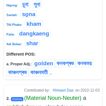
চুনা
সুনা
Hajong:
so̠na
Santali:
kham
TAI-Phake:
dangkaeng
Paite:
shar
Adi Bokar:
Different POS:
golden
কনকপ্ৰভ
কনকময়
a. Proper Adj.:
কাঞ্চনপ্ৰভ
কাঞ্চনমতী
...
Contributed by:
Himasri Das
on 2022-11-03
(Material Noun-Neuter)
a
2.
Anatomy