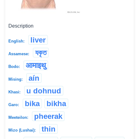
Description
liver
English:
যকৃত
Assamese:
आमाइथु
Bodo:
aín
Mising:
u dohnud
Khasi:
bika
bikha
Garo:
pheerak
Meeteilon:
thin
Mizo (Lushai):