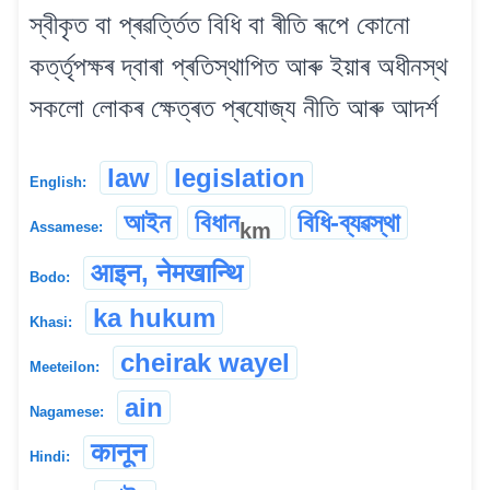
স্বীকৃত বা প্ৰৱৰ্ত্তিত বিধি বা ৰীতি ৰূপে কোনো
কৰ্ত্তৃপক্ষৰ দ্বাৰা প্ৰতিস্থাপিত আৰু ইয়াৰ অধীনস্থ
সকলো লোকৰ ক্ষেত্ৰত প্ৰযোজ্য নীতি আৰু আদৰ্শ
law
legislation
English:
আইন
বিধান
বিধি-ব্যৱস্থা
km
Assamese:
आइन, नेमखान्थि
Bodo:
ka hukum
Khasi:
cheirak wayel
Meeteilon:
ain
Nagamese:
कानून
Hindi: