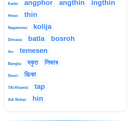
angphor
angthin
ingthin
Karbi:
thin
Hmar:
kolija
Nagamese:
batla
bosroh
Dimasa:
temesen
Ao:
যকৃত
লিভাৰ
Bangla:
চ্চিকা
Deori:
tap
TAI-Khamti:
hin
Adi Bokar: