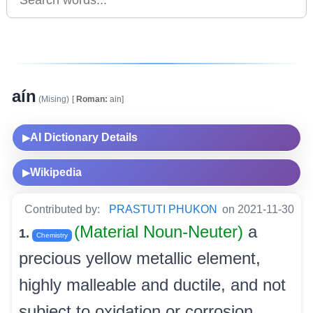
aín
(Mising)
[
Roman:
ain]
AI Dictionary Details
▶
Wikipedia
▶
Contributed by:
PRASTUTI PHUKON
on 2021-11-30
(Material Noun-Neuter)
a
1.
Chemistry
precious yellow metallic element,
highly malleable and ductile, and not
subject to oxidation or corrosion.