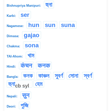
হুনা
Bishnupriya Manipuri:
ser
Karbi:
hun
sun
suna
Nagamese:
gajao
Dimasa:
sona
Chakma:
খাম
TAI-Ahom:
कंचन
कनक
Hindi:
কনক
কাঞ্চন
সুবর্ণ
সোনা
স্বর্ণ
Bangla:
হুনা
হেম
cb
syl
सुन
Nepali:
পুজি
Deori: