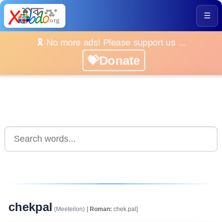
☰
🎗️ No more ads! Please support us ...
💝Donate
chekpal
(Meeteilon)
[
Roman:
chek.pal]