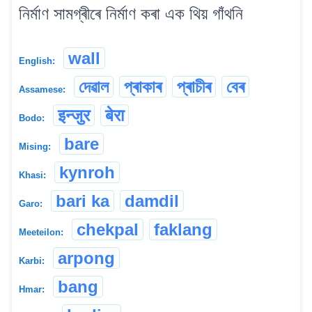
নিৰ্মাণ সামগ্ৰীৰে নিৰ্মাণ কৰা এক থিয় গাঁথনি
wall
English:
দেৱাল
প্ৰাকাৰ
প্ৰাচীৰ
বেৰ
Assamese:
इन्जुर
बेरा
Bodo:
bare
Mising:
kynroh
Khasi:
bari ka
damdil
Garo:
chekpal
faklang
Meeteilon:
arpong
Karbi:
bang
Hmar: