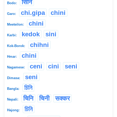
सिनि
Bodo:
chi.gipa
chini
Garo:
chini
Meeteilon:
kedok
sini
Karbi:
chihni
Kok-Borok:
chini
Hmar:
ceni
cini
seni
Nagamese:
seni
Dimasa:
চিনি
Bangla:
चिनि
चिनी
सक्कर
Nepali:
চিনি
Hajong: