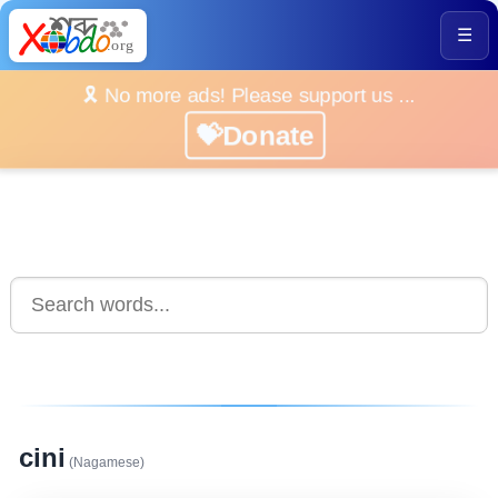
☰
🎗️ No more ads! Please support us ...
💝Donate
cini
(Nagamese)