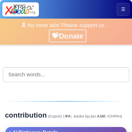
☰
🎗️ No more ads! Please support us ...
💝Donate
contribution
(English)
[
IPA:
ˌkɑntrəˈbjuːʃən
ASM:
কণ্ট্ৰিবিউচন]