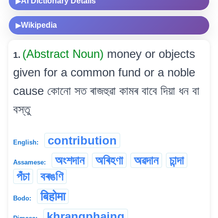
AI Dictionary Details
▶
Wikipedia
▶
(Abstract Noun)
money or objects
1.
given for a common fund or a noble
cause কোনো সত ৰাজহুৱা কামৰ বাবে দিয়া ধন বা
বস্তু
contribution
English:
অংশদান
অৰিহণা
অৱদান
চান্দা
Assamese:
পঁচা
বৰঙণি
बिहोमा
Bodo:
khrangphaing