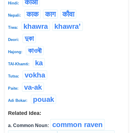
कौआ
Hindi:
काक
काग
कौवा
Nepali:
khawra
khawra’
Tiwa:
দুকা
Deori:
কাওৰৗ
Hajong:
ka
TAI-Khamti:
vokha
Tutsa:
va-ak
Paite:
pouak
Adi Bokar:
Related Idea:
common raven
a. Common Noun: