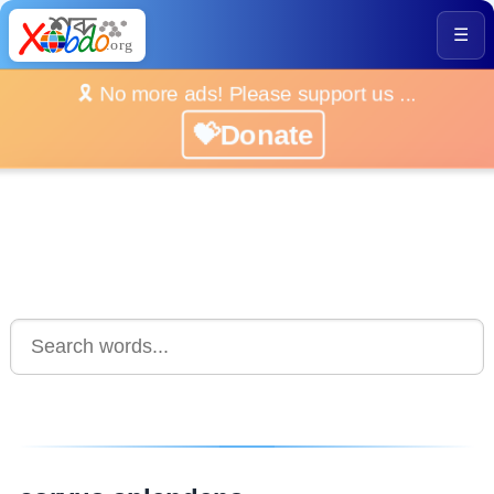
☰
🎗️ No more ads! Please support us ...
💝Donate