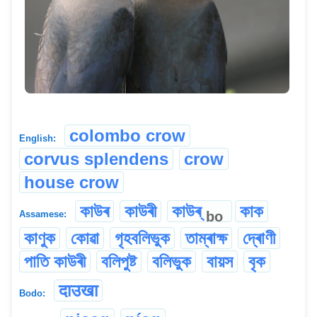
colombo crow
English:
corvus splendens
crow
house crow
কাউৰ
কাউৰী
কাউৰ্
কাক
bo
Assamese:
কাণুক
কোৱা
গৃহবলিভুক
তাম্ৰাক্ষ
দ্ৰোণী
পাতি কাউৰী
বলিপুষ্ট
বলিভুক
বায়স
বৃক
दाउखा
Bodo: