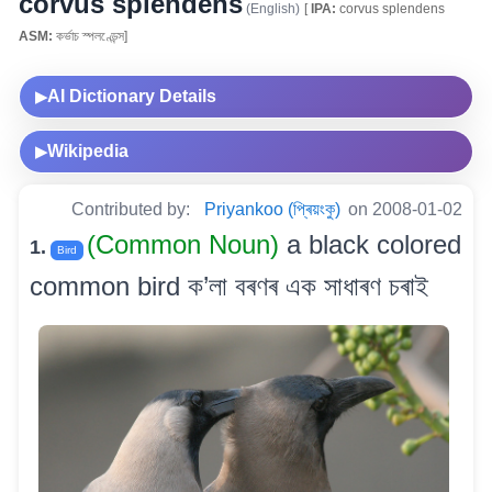
corvus splendens
(English)
[
IPA:
corvus splendens
ASM:
কৰ্ভাচ স্পলণ্ডেন্স]
AI Dictionary Details
▶
Wikipedia
▶
Contributed by:
Priyankoo (প্ৰিয়ংকু)
on 2008-01-02
(Common Noun)
a black colored
1.
Bird
common bird ক’লা বৰণৰ এক সাধাৰণ চৰাই