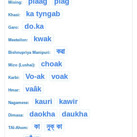
piaag
píag
Mising:
ka tyngab
Khasi:
do.ka
Garo:
kwak
Meeteilon:
কৱা
Bishnupriya Manipuri:
choak
Mizo (Lushai):
Vo-ak
voak
Karbi:
vaâk
Hmar:
kauri
kawir
Nagamese:
daokha
daukha
Dimasa:
কা
নুক্ কা
TAI-Ahom: