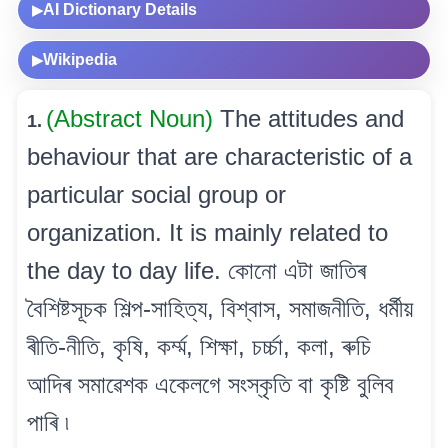
AI Dictionary Details
▶
Wikipedia
▶
(Abstract Noun)
The attitudes and
1.
behaviour that are characteristic of a
particular social group or
organization. It is mainly related to
the day to day life. কোনো এটা জাতিৰ
বৈশিষ্টসূচক শিল্প-সাহিত্য, বিশ্বাস, সমাজনীতি, ধৰ্মীয়
ৰীতি-নীতি, কৃষি, কৰ্ম্ম, শিক্ষা, চৰ্চ্চা, কলা, ৰুচি
আদিৰ সমাৱেশক একেলগে সংস্কৃতি বা কৃষ্টি বুলিব
পাৰি ৷