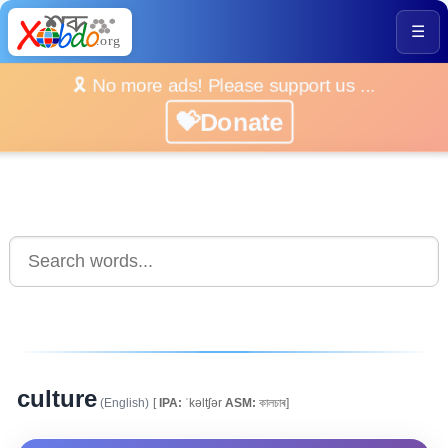
☰
🎗️ No more ads! Please support us ...
💝Donate
culture
(English)
[
IPA:
ˈkəltʃər
ASM:
কালচাৰ]