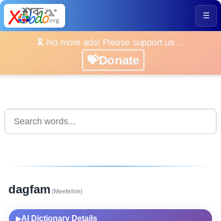
☰
🎗️ No more ads! Please support us ...
💝Donate
dagfam
(Meeteilon)
AI Dictionary Details
▶