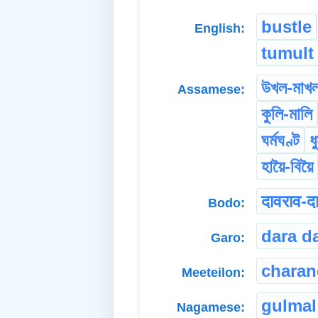
bustle
English:
tumult
উখল-মাখ
Assamese:
কুলি-মালি
ঘৰ্মঘণ্ট
ধ
হায়ৈ-বিয়ৈ
दावराव-द
Bodo:
dara da
Garo:
chara
Meeteilon:
gulmal
Nagamese: