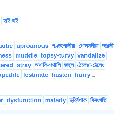
হাই-হুই
aotic
uproarious
গণ্ডগোলীয়া
গোলমলীয়া
জঞ্জলী
mess
muddle
topsy-turvy
vandalize
...
tered
stray
অথালি-পথালি
জহুল
ঠেলেঙা-ঠেলেং
...
xpedite
festinate
hasten
hurry
...
r
dysfunction
malady
দুৰ্ব্বিপাক
বিসংগতি
...