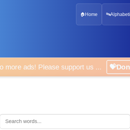
🏠
Home
🔤
Alphabeti
 more ads! Please support us ...
💝D