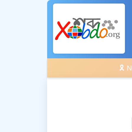
🎗️ No