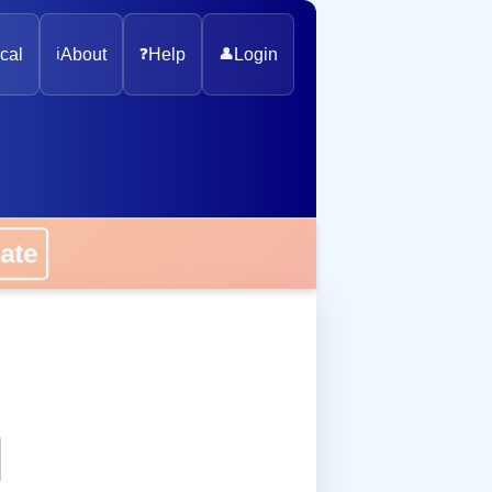
cal
ℹ️
About
❓
Help
👤
Login
onate