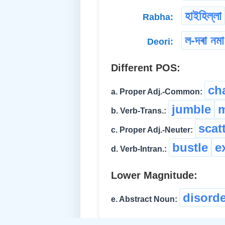
হাইহিল্লা
Rabha:
ল-দৰা নমা
Deori:
Different POS:
ch
a. Proper Adj.-Common:
jumble
b. Verb-Trans.:
scat
c. Proper Adj.-Neuter:
bustle
e
d. Verb-Intran.:
Lower Magnitude:
disorde
e. Abstract Noun: