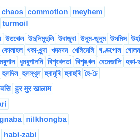
chaos
commotion
meyhem
turmoil
ল
উতৰোল
উদুলিমুদুলি
উবাজুবা
উলুম-জুলুম
উসমিস
উহ
কোলাহল
খকা-খুন্দা
খদমদম
খেলিমেলি
গণ্ডগোল
গোলম
ুমধুপাল
ধুমধুপালনি
বিশৃংখলতা
বিশৃঙ্খল
বেমেজালি
হকা-হ
হুলদিল
হুলস্থূল
হুৰামূৰি
হুৰাহুৰি
হৈ-চৈ
ावसि
हुर मुर खालाम
ri
ngnaba
nilkhongba
habi-zabi