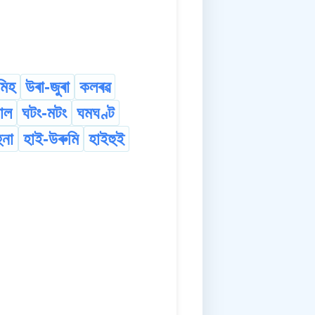
মিহ
উৰা-জুৰা
কলৰৱ
াল
ঘটং-মটং
ঘমঘণ্ট
ুনা
হাই-উৰুমি
হাইহুই