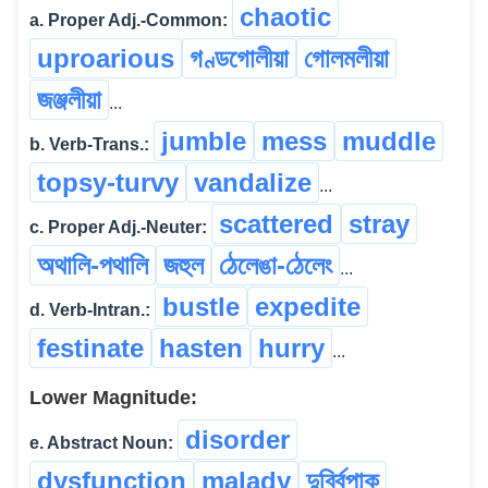
chaotic
a. Proper Adj.-Common:
uproarious
গণ্ডগোলীয়া
গোলমলীয়া
জঞ্জলীয়া
...
jumble
mess
muddle
b. Verb-Trans.:
topsy-turvy
vandalize
...
scattered
stray
c. Proper Adj.-Neuter:
অথালি-পথালি
জহুল
ঠেলেঙা-ঠেলেং
...
bustle
expedite
d. Verb-Intran.:
festinate
hasten
hurry
...
Lower Magnitude:
disorder
e. Abstract Noun:
dysfunction
malady
দুৰ্ব্বিপাক