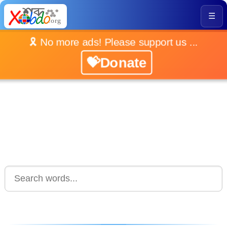
☰
🎗️ No more ads! Please support us ...
💝Donate