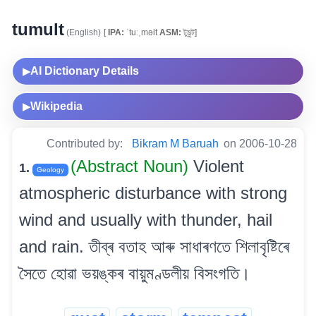
tumult
(English)
[
IPA:
ˈtuːˌməlt
ASM:
টুমুল্ট]
AI Dictionary Details
▶
Wikipedia
▶
Contributed by:
Bikram M Baruah
on 2006-10-28
(Abstract Noun)
Violent
1.
Geology
atmospheric disturbance with strong
wind and usually with thunder, hail
and rain. তীব্ৰ বতাহ আৰু সাধাৰণতে শিলাবৃষ্টিৰে
সৈতে হোৱা ভয়ঙ্কৰ বায়ুমণ্ডলীয় বিসংগতি।