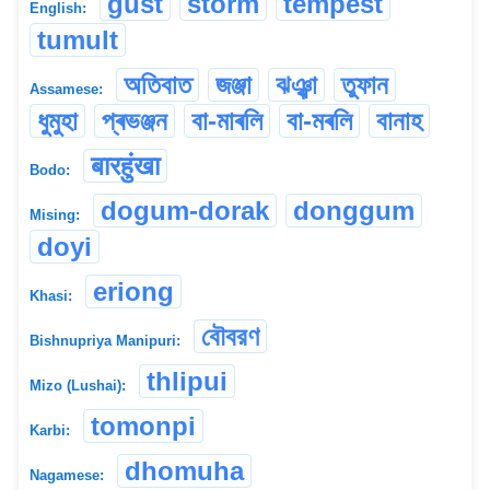
gust
storm
tempest
English:
tumult
অতিবাত
জঞ্জা
ঝঞ্ঝা
তুফান
Assamese:
ধুমুহা
প্ৰভঞ্জন
বা-মাৰলি
বা-মৰলি
বানাহ
बारहुंखा
Bodo:
dogum-dorak
donggum
Mising:
doyi
eriong
Khasi:
বৌবরণ
Bishnupriya Manipuri:
thlipui
Mizo (Lushai):
tomonpi
Karbi:
dhomuha
Nagamese: