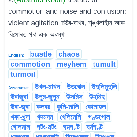
2.
commotion and noise and confusion;
violent agitation চিয়ঁৰ-বাখৰ, শৃঙ্খলাহীন আৰু
বিমোৰত পৰা এক অৱস্থা
bustle
chaos
English:
commotion
meyhem
tumult
turmoil
উখল-মাখল
উতৰোল
উদুলিমুদুলি
Assamese:
উবাজুবা
উলুম-জুলুম
উসমিস
উহমিহ
উৰা-জুৰা
কলৰৱ
কুলি-মালি
কোলাহল
খকা-খুন্দা
খদমদম
খেলিমেলি
গণ্ডগোল
গোলমাল
ঘটং-মটং
ঘমঘণ্ট
ঘৰ্মঘণ্ট