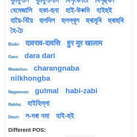
ধুমধুপাল
ধুমধুপালনি
বিশৃংখলতা
বিশৃঙ্খল
বেমেজালি
হকা-হুনা
হাই-উৰুমি
হাইহুই
হায়ৈ-বিয়ৈ
হুলদিল
হুলস্থূল
হুৰামূৰি
হুৰাহুৰি
হৈ-চৈ
दावराव-दावसि
हुर मुर खालाम
Bodo:
dara dari
Garo:
charangnaba
Meeteilon:
nilkhongba
gulmal
habi-zabi
Nagamese:
হাইহিল্লা
Rabha:
ল-দৰা নমা
হাই-হুই
Deori:
Different POS: