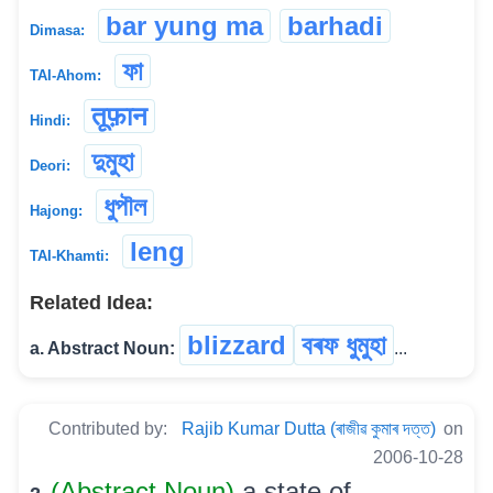
bar yung ma
barhadi
Dimasa:
ফা
TAI-Ahom:
तूफ़ान
Hindi:
দুমুহা
Deori:
ধুপৗল
Hajong:
leng
TAI-Khamti:
Related Idea:
blizzard
বৰফ ধুমুহা
a. Abstract Noun:
...
Contributed by:
Rajib Kumar Dutta (ৰাজীৱ কুমাৰ দত্ত)
on
2006-10-28
(Abstract Noun)
a state of