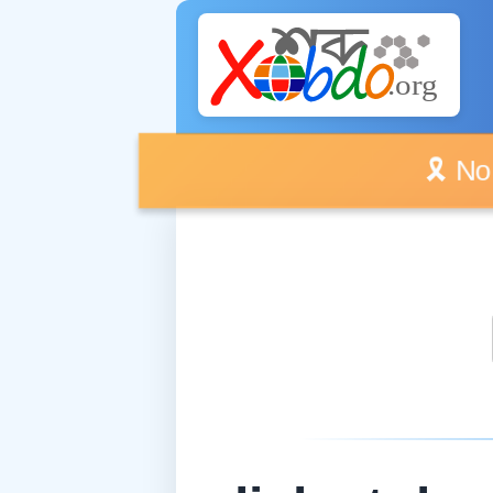
🎗️ No