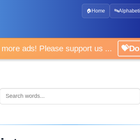
🏠
Home
🔤
Alphabeti
 more ads! Please support us ...
💝D