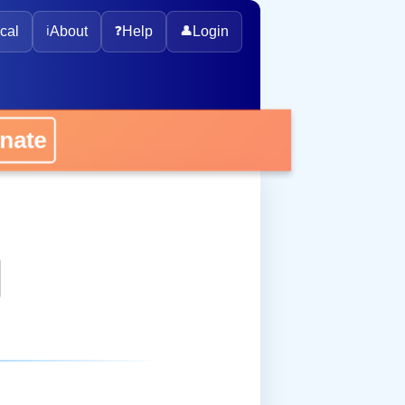
cal
ℹ️
About
❓
Help
👤
Login
onate