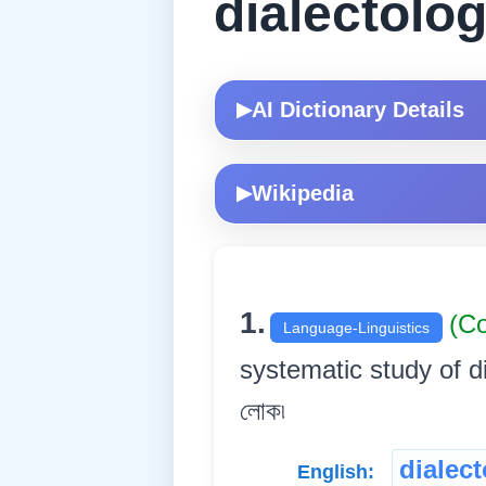
dialectolog
AI Dictionary Details
▶
Wikipedia
▶
1.
(C
Language-Linguistics
systematic study of diale
লোক৷
dialect
English: