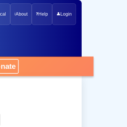
cal
ℹ️
About
❓
Help
👤
Login
onate