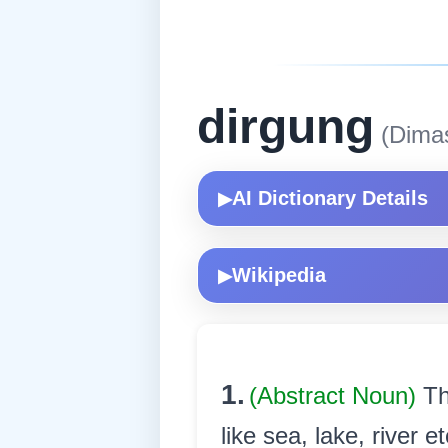
dirgung
(Dima
AI Dictionary Details
▶
Wikipedia
▶
1.
(Abstract Noun)
Th
like sea, lake, river 