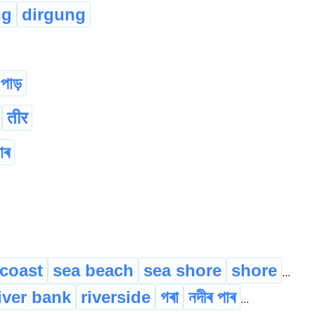
ng
dirgung
পাড়
तीर
াৰ
coast
sea beach
sea shore
shore
...
iver bank
riverside
গৰা
নদীৰ পাৰ
...