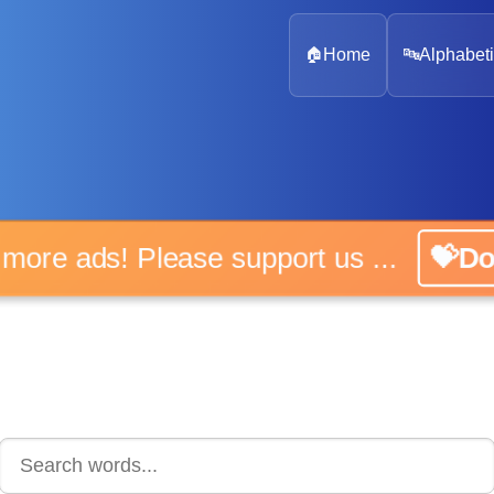
🏠
Home
🔤
Alphabeti
 more ads! Please support us ...
💝D