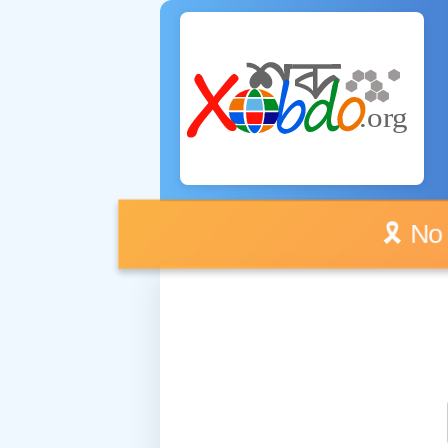
🎗️ No