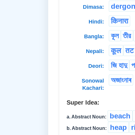
dergo
Dimasa:
किनारा
Hindi:
কূল
তীর
Bangla:
कूल
तट
Nepali:
জি হাদু
প
Deori:
অজাংনাৰ
Sonowal
Kachari:
Super Idea:
beach
a. Abstract Noun:
heap
r
b. Abstract Noun: