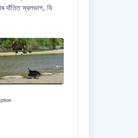
 দাঁতিত স্থলভাগ, যি
iption