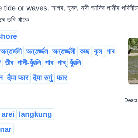
de or waves. সাগৰ, হ্ৰদ, নদী আদিৰ পানীৰ পৰিসীমাৰ
েৰে ভৰি থাকে।
shore
অন্তৰ্জলী
অন্তৰ্জ্জল
অন্তৰ্জ্জলী
কচ্ছ
কূল
গাৰ
ট
তীৰ
পানী-যুঁৱলি
পাৰ
পাৰ্‌
যুঁৱলি
ोन
दैमा फार
दैमा रुगुं
फार
Descr
arei
langkung
inar