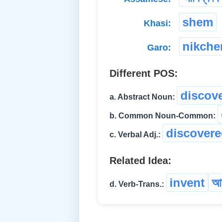
shem
Khasi:
nikche
Garo:
Different POS:
discov
a. Abstract Noun:
b. Common Noun-Common:
discover
c. Verbal Adj.:
Related Idea:
invent
আব
d. Verb-Trans.: