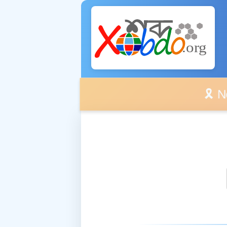
🎗️ No