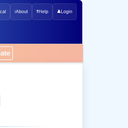
cal
ℹ️
About
❓
Help
👤
Login
onate