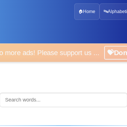
🏠
Home
🔤
Alphabeti
 more ads! Please support us ...
💝D