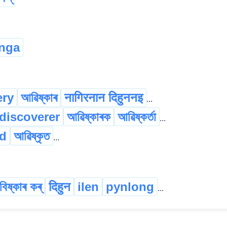
nga
ery
আৱিষ্কাৰ
नागिरनान दिहुननइ
...
discoverer
আৱিষ্কাৰক
আৱিষ্কৰ্তা
...
ed
আৱিষ্কৃত
...
িষ্কাৰ কৰ্
दिहुन
ilen
pynlong
...