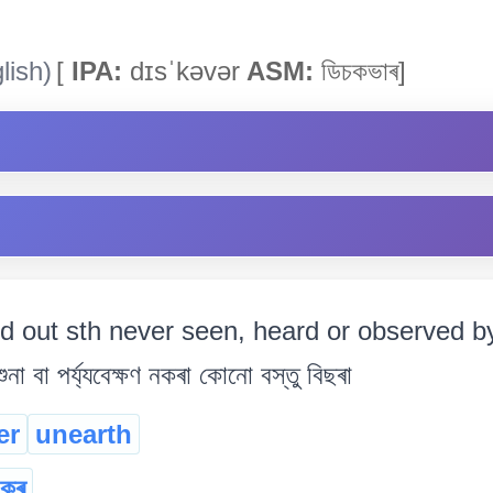
lish)
[
IPA:
dɪsˈkəvər
ASM:
ডিচকভাৰ]
ind out sth never seen, heard or observed 
না বা পৰ্য্যবেক্ষণ নকৰা কোনো বস্তু বিছৰা
er
unearth
কৰ্