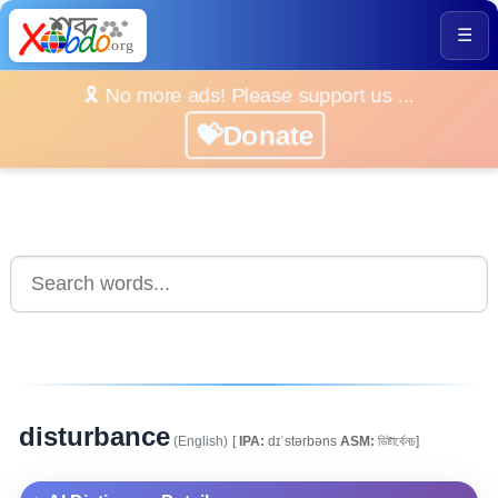
☰
🎗️ No more ads! Please support us ...
💝Donate
disturbance
(English)
[
IPA:
dɪˈstərbəns
ASM:
ডিষ্টাৰ্বেনচ]