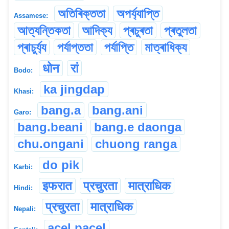
অতিৰিক্ততা
অপৰ্য্যাপ্তি
Assamese:
আত্যন্তিকতা
আদিক্য
প্ৰচুৰতা
প্ৰতুলতা
প্ৰাচুৰ্য্য
পৰ্যাপ্ততা
পৰ্যাপ্তি
মাত্ৰাধিক্য
धोन
रां
Bodo:
ka jingdap
Khasi:
bang.a
bang.ani
Garo:
bang.beani
bang.e daonga
chu.ongani
chuong ranga
do pik
Karbi:
इफरात
प्रचुरता
मात्राधिक
Hindi:
प्रचुरता
मात्राधिक
Nepali:
acel pacel