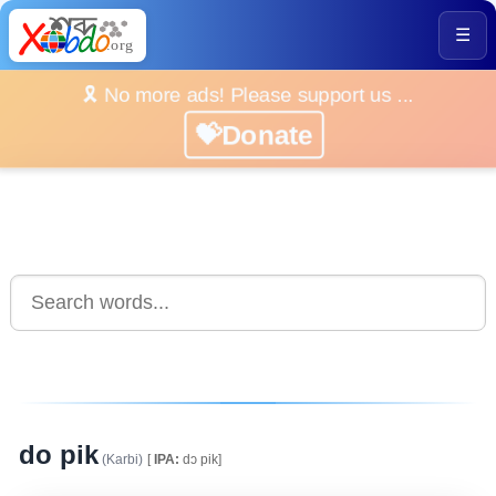
☰
🎗️ No more ads! Please support us ...
💝Donate
do pik
(Karbi)
[
IPA:
dɔ pik]