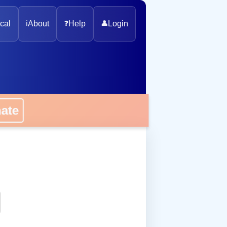
cal
ℹ️
About
❓
Help
👤
Login
onate