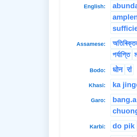
abund
English:
ample
suffici
অতিৰিক্ত
Assamese:
পৰ্যাপ্তি
ম
धोन
रां
Bodo:
ka jin
Khasi:
bang.a
Garo:
chuong
do pik
Karbi: