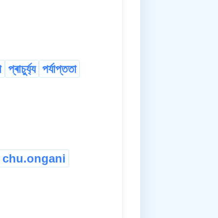
া
প্ৰাচুৰ্য্য
পৰ্যাপ্ততা
chu.ongani