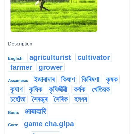
Description
agriculturist
cultivator
English:
farmer
grower
ইজাৰাদাৰ
কিষাণ
কিৰিষণা
কৃষক
Assamese:
কৃষাণ
কৃষিক
কৃষিজীৱী
কৰ্ষক
খেতিয়ক
চহোঁতা
সৈৰন্ধ্ৰ
সৈৰিক
হলধৰ
आबादारि
Bodo:
game cha.gipa
Garo: