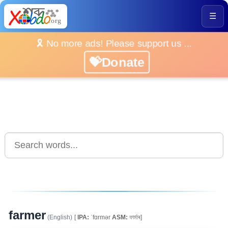
☰
🎗️ No more ads! Please support us ...
💝Donate
farmer
(English)
[
IPA:
ˈfɑrmər
ASM:
ফাৰ্মাৰ]