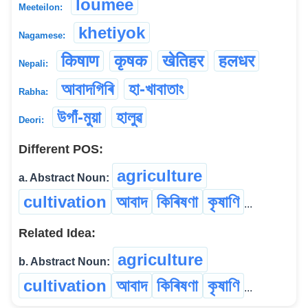
loumee
Meeteilon:
khetiyok
Nagamese:
किषाण
कृषक
खेतिहर
ह‌लधर
Nepali:
আবাদগিৰি
হা-খাবাতাং
Rabha:
উগাঁ-মুয়া
হালুৱ
Deori:
Different POS:
agriculture
a. Abstract Noun:
cultivation
আবাদ
কিৰিষণা
কৃষাণি
...
Related Idea:
agriculture
b. Abstract Noun:
cultivation
আবাদ
কিৰিষণা
কৃষাণি
...