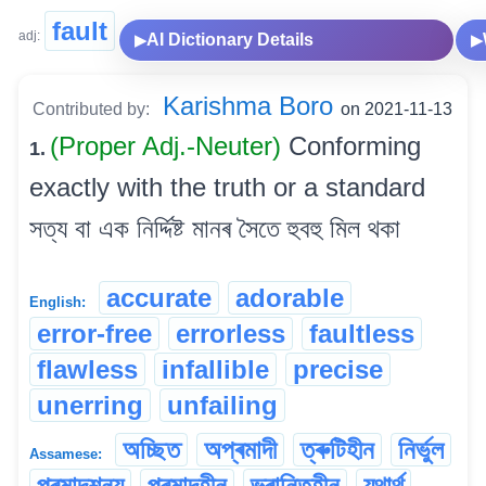
fault
adj:
AI Dictionary Details
▶
▶
Karishma Boro
Contributed by:
on 2021-11-13
(Proper Adj.-Neuter)
Conforming
1.
exactly with the truth or a standard
সত্য বা এক নিৰ্দ্দিষ্ট মানৰ সৈতে হুবহু মিল থকা
accurate
adorable
English:
error-free
errorless
faultless
flawless
infallible
precise
unerring
unfailing
অচ্ছিত
অপ্ৰমাদী
ত্ৰুটিহীন
নিৰ্ভুল
Assamese:
প্ৰমাদশূন্য
প্ৰমাদহীন
ভ্ৰান্তিহীন
যথাৰ্থ