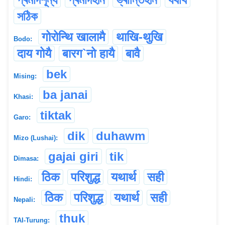
সঠিক
गोरोन्थि खालामै
थाखि-थुखि
Bodo:
दाय गोयै
बारग`नो हायै
बावै
bek
Mising:
ba janai
Khasi:
tiktak
Garo:
dik
duhawm
Mizo (Lushai):
gajai giri
tik
Dimasa:
ठिक
परिशुद्ध
यथार्थ
सही
Hindi:
ठिक
परिशुद्ध
यथार्थ
सही
Nepali:
thuk
TAI-Turung: