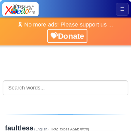
☰
🎗️ No more ads! Please support us ...
💝Donate
faultless
(English)
[
IPA:
ˈfɔltləs
ASM:
ফল্টলেচ]