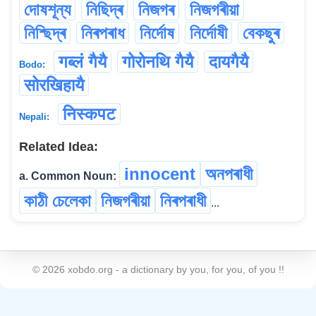
দোষশূন্য
নিছিদ্ৰ
নিজগৰ
নিজগৰীয়া
নিশ্ছিদ্ৰ
নিৰপৰাধ
নিৰ্দোষ
নিৰ্দোষী
বেকছুৰ
गब्लं गैयै
गोरोनथि गैयै
दायगैयै
Bodo:
सोरखिहायै
निस्कपट
Nepali:
Related Idea:
innocent
অনপৰাধী
a. Common Noun:
কাঠী চেলেকা
নিজগৰীয়া
নিৰপৰাধী
...
©
2026
xobdo.org - a dictionary by you, for you, of you !!